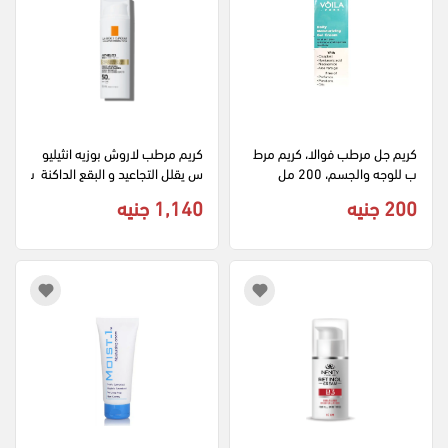
كريم جل مرطب فوالا، كريم مرط
كريم مرطب لاروش بوزيه انثيليو
ب للوجه والجسم، 200 مل
س يقلل التجاعيد و البقع الداكنة  ب
معامل حماية 50 ، 50 مل
200 جنيه
1,140 جنيه