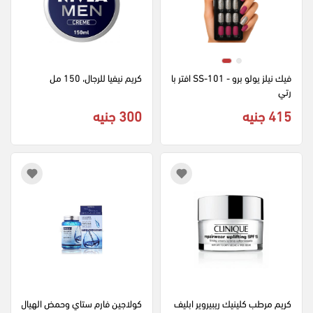
فيك نيلز يولو برو - SS-101 افتر با
كريم نيفيا للرجال، 150 مل
رتي
415 جنيه
300 جنيه
كريم مرطب كلينيك ريبيروير ابليف
كولاجين فارم ستاي وحمض الهيال