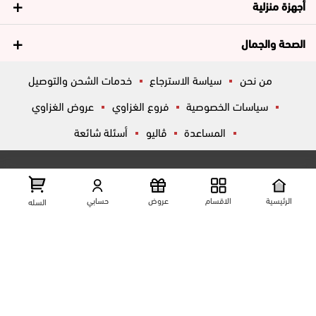
أجهزة منزلية
الصحة والجمال
من نحن
سياسة الاسترجاع
خدمات الشحن والتوصيل
سياسات الخصوصية
فروع الغزاوي
عروض الغزاوي
المساعدة
ڤاليو
أسئلة شائعة
تواصل معانا
شارع المكاتب, الزقازيق , الشرقية, مصر
عرض علي الخريطه
الرئيسية
الاقسام
عروض
حسابي
السله
01204444695
01204444696
01099446677
تابعنا على مواقع التواصل الإجتماعي