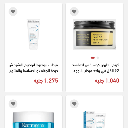
كريم الحلزون كوسركس ادفانسد 
مرطب بيوديرما اتوديرم للبشرة ش
92 الكل في واحد مرطب للوجه، 
ديدة الجفاف والحساسة والملتهب
كريم مرطب لجميع انواع البشرة، 
ة، 200 مل
1,040 جنيه
1,275 جنيه
100 جم