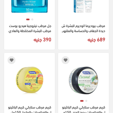
مرطب بيوديرما اتوديرم للبشرة ش
جل مرطب نيتروجينا هيدرو بوست 
ديدة الجفاف والحساسة والملتهب
مرطب للبشرة المختلطة والعادي
ة، 75 مل
ة، 50 مل
689 جنيه
390 جنيه
كريم مرطب ستاركي كريم البانثينو
كريم مرطب ستاركي كريم البانثينو
ل والفيتامينات بجوز الهند، 150م
ل والفيتامينات بالمانجا، 150مل