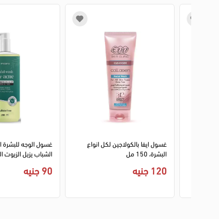
1
2
3
4
ك غسول وجه
غسول ايفا بالكولاجين لكل انواع
غسول الوجه للبشرة 
البشرة، 150 مل
الشباب يزيل الزيوت ال
المسام من ميلانو فارما, 00
120 جنيه
90 جنيه