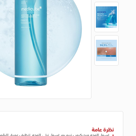
نظرة عامة
غسول الوجه ميديكيوب زيرو بور غسول زيتي للوجه تنظيف عميق للرؤو