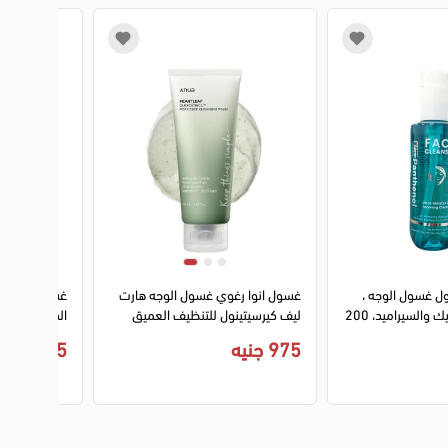
2
نول غسول الوجه ،
غسول انوا رغوي غسول الوجه هارت
غسول الوجه 
بحمض الهيالورونيك والسيراميد، 200
ليف كيرسيتينول للتنظيف العميق
الدهنية والمختلطة
للمسام، 150 مل
975 جنيه
205 جنيه