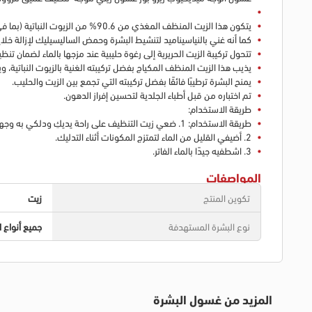
يتكون هذا الزيت المنظف المغذي من 90.6% من الزيوت النباتية (بما في ذلك زيوت بذور العنب والزيتون والأرغان ونخالة الأرز)، ويزيل المكياج والدهون والرؤوس السوداء بلطف ليمنحكِ شعورًا بالانتعاش والنظافة.
كما أنه غني بالنياسيناميد لتنشيط البشرة وحمض الساليسيليك لإزالة خلايا 
تتحول تركيبة الزيت الحريرية إلى رغوة حليبية عند مزجها بالماء لضمان 
يذيب هذا الزيت المنظف المكياج بفضل تركيبته الغنية بالزيوت النباتية، 
يمنح البشرة ترطيبًا فائقًا بفضل تركيبته التي تجمع بين الزيت والحليب.
تم اختباره من قبل أطباء الجلدية لتحسين إفراز الدهون.
طريقة الاستخدام:
طريقة الاستخدام: 1. ضعي زيت التنظيف على راحة يديكِ ودلكي به وجهكِ.
2. أضيفي القليل من الماء لتمتزج المكونات أثناء التدليك.
3. اشطفيه جيدًا بالماء الفاتر.
المواصفات
تكوين المنتج
زيت
نوع البشرة المستهدفة
جميع أنواع ا
المزيد من غسول البشرة