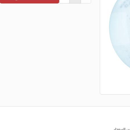
س السوداء