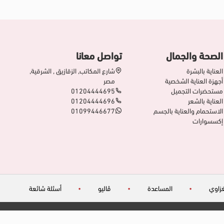
الصحة والجمال
تواصل معانا
العناية بالبشرة
شارع المكاتب, الزقازيق , الشرقية,
أجهزة العناية الشخصية
مصر
مستحضرات التجميل
01204444695
العناية بالشعر
01204444696
الاستحمام والعناية بالجسم
01099446677
إكسسوارات
زاوي
•
المساعدة
•
ڤاليو
•
أسئلة شائعة