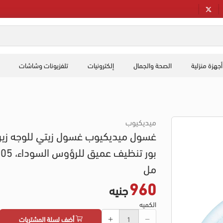
أجهزة منزلية
الصحة والجمال
إلكترونيات
تلفزيونات وشاشات
ميديكيوب
غسول ميديكيوب غسول زيتي للوجه زير
بور تنظيف عميق للرؤوس ال
مل
960
جنيه
الكميه
أضف لسلة المشتريات