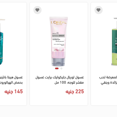
1
2
3
المعرضة لحب
غسول لوريال جليكوليك برايت غسول
غسول هيبتا بانثي
زائدة وينقي
مقشر للوجه، 100 مل
2 مل
مل
225 جنيه
145 جنيه