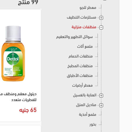
99 منتج
معطر للجو
مستلزمات التنظيف
منظفات منزلية
سوائل التطهير والتعقيم
ملمع أثاث
منظفات الحمام
منظفات المطبخ
منظفات الأطباق
معطر أرضيات
ديتول معقم ومنظف مض
العناية بالغسيل
للفطريات متعدد
مناديل المنزل
الاستخدام،120 مل
65 جنيه
ملمع أحذية
بخور