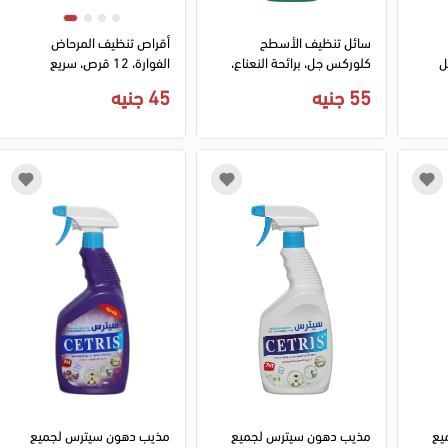
سائل تنظيف الأسطح
أقراص تنظيف المرحاض
كلوركس جل، برائحة النعناع،
الفوارة، 12 قرص، سريع
750 مل
الذوبان، يزيل البقع العنيدة
55 جنيه
45 جنيه
والترسبات
يع
مذيب دهون سيترس لجميع
مذيب دهون سيترس لجميع