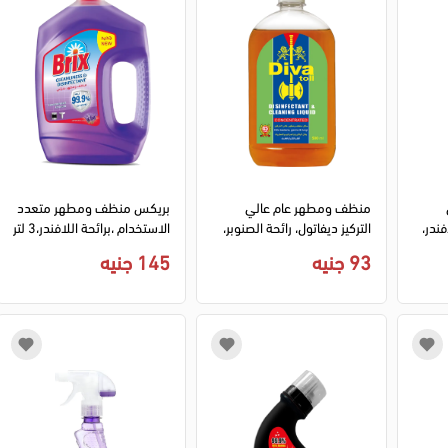
منظف ومطهر عام عالي
بريكس منظف ومطهر متعدد
فندر،
التركيز ديفاتول، رائحة الصنوبر،
الاستخدام ،برائحة اللافندر،3 لتر
500 مللي
93 جنيه
145 جنيه