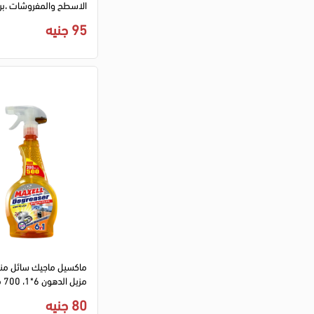
الاسطح والمفروشات ،برا
الليمون،1 لتر
95 جنيه
ماكسيل ماجيك سائل م
مزيل الدهون 6*1، 700 مل
80 جنيه