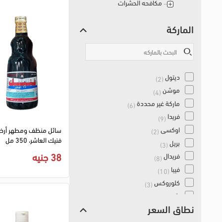
مكافحه الحشرات
الماركة
ديتول
(2)
موشن
(4)
ماركة غير محددة
(6)
فريدا
(9)
اوكسي
سائل منظف ومطهر أرض
(2)
فنيك العاشر، 350 مل
بريل
(3)
38 جنيه
فريدال
(8)
فيبا
(10)
كلوروكس
(3)
بليدج
(1)
نطاق السعر
بريكس
(4)
وفير