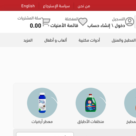
من نحن
سياسة الإسترجاع
English
سلة المشتريات
التسجيل
المفضلة
0.00
دخول \ إنشاء حساب
قائمة الأمنيات
المطبخ والمنزل
أدوات مكتبية
ألعاب و أطفال
المزيد
مطبخ
منظفات الأطباق
معطر أرضيات