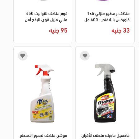
منظف ومطهر منزلي 1x5
فوم منظف للتواليت 450
كلوركس باللافندر - 400 مل
مللي مزيل قوي للبقع آمن
على الأسطح
33 جنيه
95 جنيه
ماكسيل ماجيك منظف الأفران،
موشن منظف لجميع الاسطح