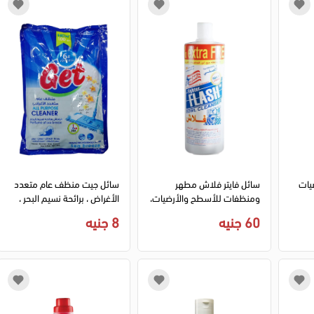
يات
سائل فايتر فلاش مطهر
سائل جيت منظف عام متعدد
ومنظفات للأسطح والأرضيات،
الأغراض ، برائحة نسيم البحر ،
1180 مل
100 جرام
60 جنيه
8 جنيه