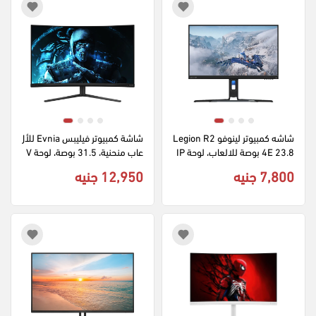
شاشه كمبيوتر لينوفو Legion R2
شاشة كمبيوتر فيليبس Evnia للأل
4E 23.8 بوصة للالعاب، لوحة IP
عاب منحنية، 31.5 بوصة، لوحة V
S، دقة FHD، معدل تحديث 180 
A، دقة QHD، معدل تحديث 180 
7,800 جنيه
12,950 جنيه
هرتز، أسود، H24238FR0
هرتز، أسود، 32M2C35