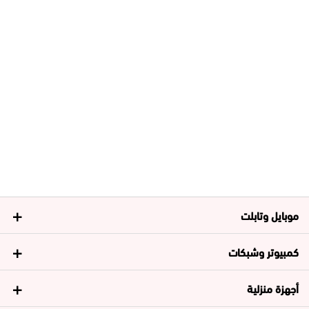
موبايل وتابلت
كمبيوتر وشبكات
أجهزة منزلية