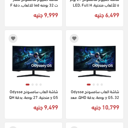
ة للألعاب منحنية، LED، Full H
ت 32 بوصه led للالعاب، دقة F
D، 60 هرتز، مخرج HDMI، اسود، C
HD، لوحة VA، أسود، LS32CM5
6,499 جنيه
9,999 جنيه
00EMXEG
27F390FHM
شاشة العاب سامسونج Odysse
شاشة العاب سامسونج Odysse
y G5، 32 بوصة، بدقة QHD، معد
y G5 منحنية، 27 بوصة، بدقة QH
ل 165 هرتز، LS32CG552EMXE
D، معدل 165 هرتز، LS27CG55
10,799 جنيه
9,499 جنيه
2EMXEG
G