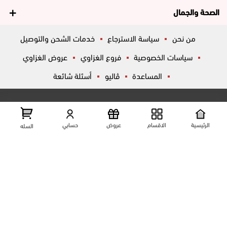
الصحة والجمال
من نحن
سياسة الاسترجاع
خدمات الشحن والتوصيل
سياسات الخصوصية
فروع الغزاوي
عروض الغزاوي
المساعدة
ڤاليو
أسئلة شائعة
تواصل معانا
شارع المكاتب, الزقازيق , الشرقية, مصر
عرض علي الخريطه
الرئيسية
الاقسام
عروض
حسابي
السله
01204444695
01204444696
01099446677
تابعنا على مواقع التواصل الإجتماعي