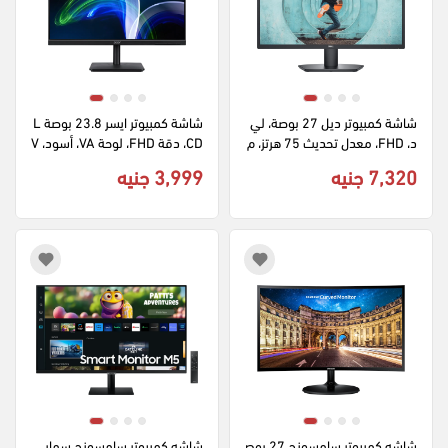
شاشة كمبيوتر ديل 27 بوصة، لي
شاشة كمبيوتر ايسر 23.8 بوصة L
د، FHD، معدل تحديث 75 هرتز، م
CD، دقة FHD، لوحة VA، أسود، V
خرج HDMI، اسود، SE2722H
A241Y
7,320 جنيه
3,999 جنيه
شاشه كمبيوتر سامسونج 27 بوص
شاشه كمبيوتر سامسونج سمار