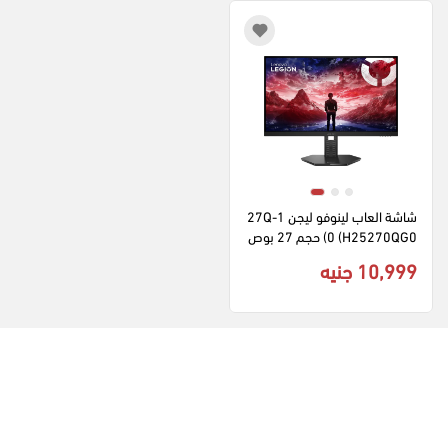
شاشة العاب لينوفو ليجن 27Q-1
0 (H25270QG0) حجم 27 بوص
ة من نوع LCD دقة QHD تر دد 2
10,999 جنيه
40 هرتز