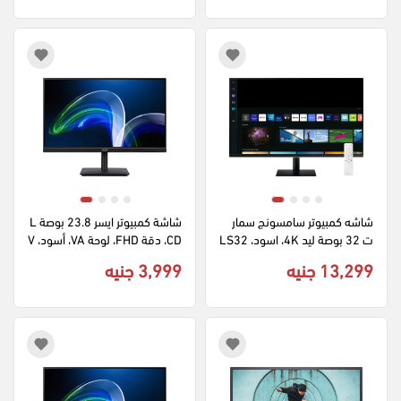
شاشه كمبيوتر سامسونج سمار
شاشة كمبيوتر ايسر 23.8 بوصة L
ت 32 بوصة ليد 4K، اسود، LS32
CD، دقة FHD، لوحة VA، أسود، V
A241Y
BM700UMXZN
13,299 جنيه
3,999 جنيه