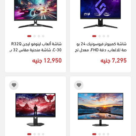
شاشة كمبيوتر فيوسونيك 24 بو
شاشة ألعاب لينوفو ليجن R32Q
صة للالعاب، دقة FHD، معدل تح
C-30، شاشة منحنية مقاس 32 ب
ديث 180 هرتز، تقنية AMD Free
وصة، جودة QHD، من نوع LCD، ت
7,295 جنيه
12,950 جنيه
Sync، لوحة IPS، أسود، XG240
ردد 180 هرتز، A22315QG0
9