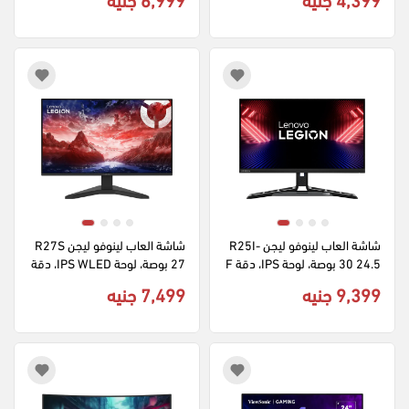
صية AMD FreeSync، لوحة IPS 
فائقة الوضوح، أسود، VX2479A-
HD-PRO
شاشة العاب لينوفو ليجن R25I-
شاشة العاب لينوفو ليجن R27S 
30 24.5 بوصة، لوحة IPS، دقة F
27 بوصة، لوحة IPS WLED، دقة 
ull HD، معدل تحديث 180 هرتز، 
Full HD، معدل تحديث 144 هرت
9,399 جنيه
7,499 جنيه
شاشة LCD، أسود، G23245FR
ز، لون أسود، A25270FR0
0