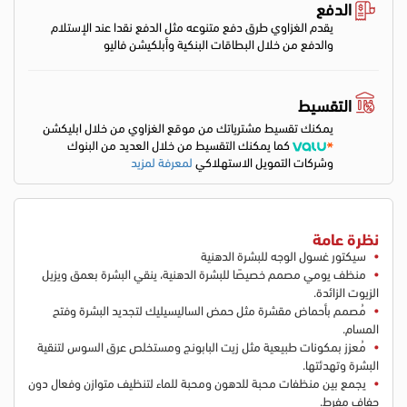
الدفع
يقدم الغزاوي طرق دفع متنوعه مثل الدفع نقدا عند الإستلام
والدفع من خلال البطاقات البنكية وأبلكيشن فاليو
التقسيط
يمكنك تقسيط مشترياتك من موقع الغزاوي من خلال ابليكشن
كما يمكنك التقسيط من خلال العديد من البنوك
وشركات التمويل الاستهلاكي
لمعرفة لمزيد
نظرة عامة
سيكتور غسول الوجه للبشرة الدهنية
منظف ​​يومي مصمم خصيصًا للبشرة الدهنية، ينقي البشرة بعمق ويزيل
الزيوت الزائدة.
مُصمم بأحماض مقشرة مثل حمض الساليسيليك لتجديد البشرة وفتح
المسام.
مُعزز بمكونات طبيعية مثل زيت البابونج ومستخلص عرق السوس لتنقية
البشرة وتهدئتها.
يجمع بين منظفات محبة للدهون ومحبة للماء لتنظيف متوازن وفعال دون
جفاف مفرط.