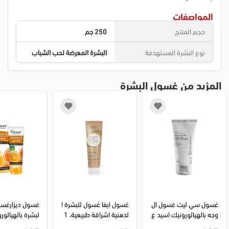
المواصفات
حجم المنتج
250 جم
نوع البشرة المستهدفة
البشرة المعرضة لحب الشباب
المزيد من غسول البشرة
غسول سي ليت غسول ال
غسول ايفا غسول للبشرة ا
غسول ديزارغسول
وجه بالهيالورونيك اسيد غ
لدهنية اشراقة طبيعية، 1
سول لتفتيح البشرة، 150 
00 مل
وفيتامين سي، 100 مل