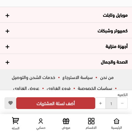
موبايل وتابلت
كمبيوتر وشبكات
أجهزة منزلية
الصحة والجمال
من نحن
سياسة الاسترجاع
خدمات الشحن والتوصيل
سياسات الخصوصية
فروع الغزاوي
عروض الغزاوي
الكميه
المساعدة
ڤاليو
أسئلة شائعة
أضف لسلة المشتريات
تواصل معانا
شارع المكاتب, الزقازيق , الشرقية, مصر
عرض علي الخريطه
الرئيسية
الاقسام
عروض
حسابي
السله