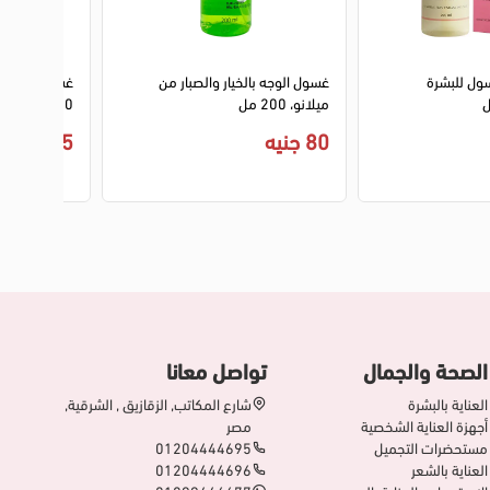
ل للبشرة
غسول الوجه بالخيار والصبار من
غسول سيكتور 
ميلانو، 200 مل
250 جم
80 جنيه
185 جنيه
الصحة والجمال
تواصل معانا
العناية بالبشرة
شارع المكاتب, الزقازيق , الشرقية,
أجهزة العناية الشخصية
مصر
مستحضرات التجميل
01204444695
العناية بالشعر
01204444696