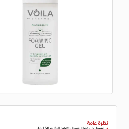
نظرة عامة
غسول
جل
فوالا غسول لتفتيح البشره
،150 مل