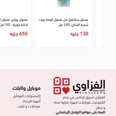
ك رغوي غسول
غسول ستارفيل جل غسول الوجه بزيت
شجرة الشاي، 200 مل
لانارة فورية ، 150مل
130 جنيه
650 جنيه
موبايل وتابلت
إكسسوارات الموبايل
الغزاوي تسوق اونلاين في مصر
أجهزة للإرتداء
الكترونيات موبايلات اجهزة منزلية صحة
موبايلات و تابلت
و جمال
تابعنا على مواقع التواصل الإجتماعي