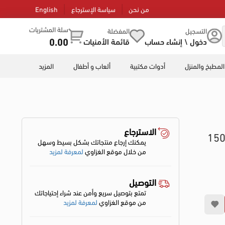
من نحن
سياسة الإسترجاع
English
سلة المشتريات
التسجيل
المفضلة
0.00
دخول \ إنشاء حساب
قائمة الأمنيات
المطبخ والمنزل
أدوات مكتبية
ألعاب و أطفال
المزيد
الاسترجاع
سول فوالا جل غسول لتفتيح البشرة، 150
يمكنك إرجاع منتجاتك بشكل بسيط وسهل
من خلال موقع الغزاوي
لمعرفة لمزيد
التوصيل
تمتع بتوصيل سريع وأمن عند شراء إحتياجاتك
من موقع الغزاوي
لمعرفة لمزيد