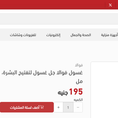
أجهزة منزلية
الصحة والجمال
إلكترونيات
تلفزيونات وشاشات
فوالا
غ
مل
195
جنيه
الكميه
أضف لسلة المشتريات