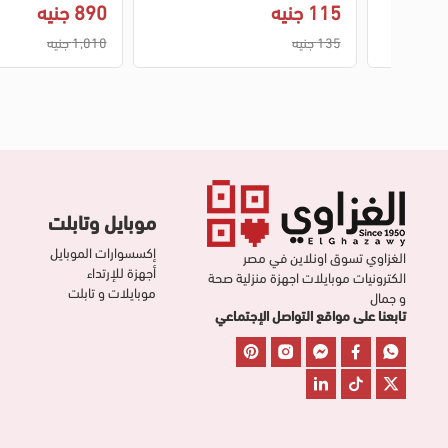
115 جنيه
890 جنيه
135 جنيه
1,010 جنيه
موبايل وتابلت
إكسسوارات الموبايل
الغزاوي تسوق اونلاين في مصر
أجهزة للإرتداء
الكترونيات موبايلات اجهزة منزلية صحة
موبايلات و تابلت
و جمال
تابعنا على مواقع التواصل الإجتماعي