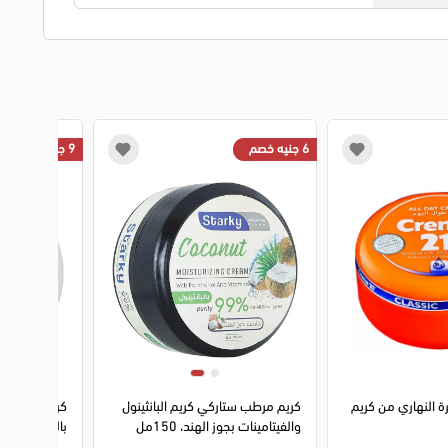
6 جنيه خصم
9 جنيه خصم
1
2
 النهاري من كريم
كريم مرطب ستاركي كريم البانثينول
كريم بيوتي ل
والفيتامينات بجوز الهند، 150مل
بالياسمين، 120 جم