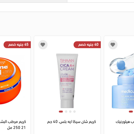
40 جنيه خصم
45 جنيه خصم
1
2
3
4
 هيلورنيك
كريم شان سيكا ايه بلس، 40 جم
كريم مرطب البشرة
21 250 مل