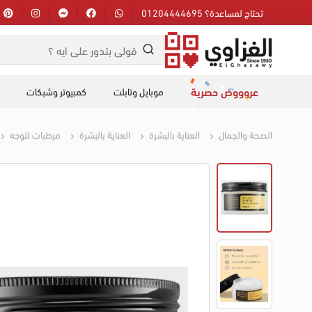
تحتاج لمساعدة؟ 01204444695
عروووض حصرية
موبايل وتابلت
كمبيوتر وشبكات
الصحة والجمال
العناية بالبشرة
العناية بالبشرة
مرطبات للوجه