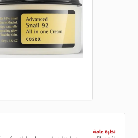
نظرة عامة
اشتري الآن من
موقع الغزاوي كريم
مرطب الحلزون كوسركس ادفانسد 92 الكل في واحد ، كري