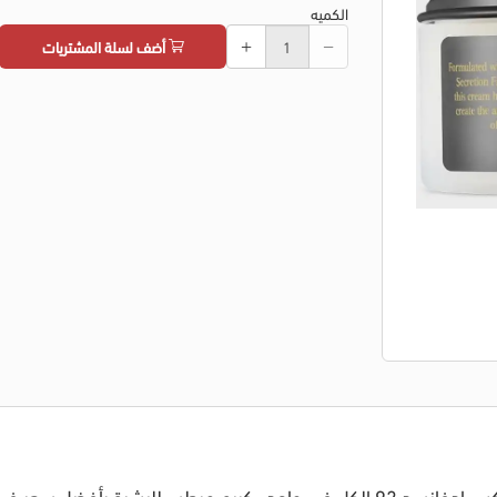
الكميه
أضف لسلة المشتريات
م مرطب للبشرة بأفضل سعر في مصر.