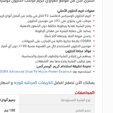
مميزات
كريم الحلزون الأصلي
:
كريم الحلزون كوسركس ادفانسد 92 الكل في واحد
من
أفضل أنواع كريم
مرطب غني
يحتوي على 92٪ من
موسين الحلزون
.
يمنح البشرة تغذية ورطوبة مكثفة دون الشعور بالدهنية.
يساعد على حماية البشرة من فقدان الرطوبة.
يحسن مرونة الجلد ويجعله أكثر شبابًا.
COSRX
علامة تجارية خالية من التجارب على الحيوانات.
موسين الحلزون المستخدم خالٍ من القسوة بنسبة 100٪ دون أي أضرار للحيوانات.
فوائد مخاط الحلزون
:
يساهم في إصلاح البشرة وتلطيف الاحمرار والحساسية.
يعزز ترطيب البشرة وتجديدها بعد التشققات.
نصيحة لطريقة استخدام
:
كريم كوسركس
استخدميه بعد
OSRX Advanced Snail 96 Mucin Power Essence
يمكنك الآن تصفح
افضل
الكريمات المرطبه للوجه
و اسعاره
المواصفات
نوع البشرة المستهدفة
جميع أنواع ا
حجم المنتج
100 جم