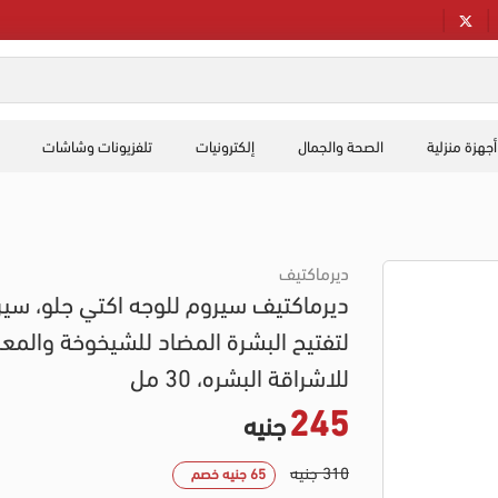
أجهزة منزلية
الصحة والجمال
إلكترونيات
تلفزيونات وشاشات
ديرماكتيف
ديرماكتيف سيروم للوجه اكتي جلو، سي
لتفتيح البشرة المضاد للشيخوخة والمعز
للاشراقة البشره، 30 مل
245
جنيه
310 جنيه
65 جنيه خصم