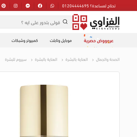
تحتاج لمساعدة؟ 01204444695
عروووض حصرية
موبايل وتابلت
كمبيوتر وشبكات
الصحة والجمال
العناية بالبشرة
العناية بالبشرة
سيروم للبشرة