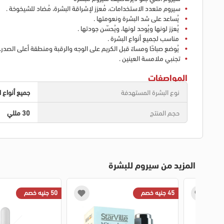
سيروم متعدد الاستخدامات، مُعزز لإشراقة البشرة، مُضاد للشيخوخة .
يُساعد على شد البشرة ونعومتها .
يُعزز لونها ويُوحد لونها، ويُحسّن جودتها .
مناسب لجميع أنواع البشرة .
يُوضع صباحًا ومساءً قبل الكريم على الوجه والرقبة ومنطقة أعلى الصدر
تجنبي ملامسة العينين .
المواصفات
نوع البشرة المستهدفة
جميع أنواع ا
حجم المنتج
30 مللي
المزيد من سيروم للبشرة
45 جنيه خصم
50 جنيه خصم