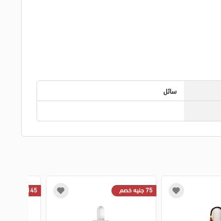
سائل
75 جنيه خصم
145 جنيه خصم