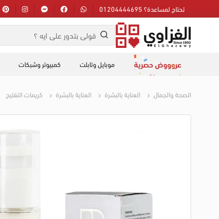
تحتاج لمساعدة؟ 01204444695
عروووض حصرية
موبايل وتابلت
كمبيوتر وشبكات
الصحة والجمال
العناية بالبشرة
العناية بالبشرة
كريمات التفتيح