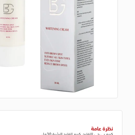
نظرة عامة
كريم بي جي للتفتيح، كريم لتفتيح البشرة 30مل