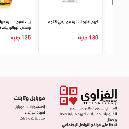
 ديب فيتا
كريم تفتيح للبشرة من أزهي 75جم
زيت تفتيح البشرة ديز
وحمض الهيالورنيك، 75 مل
130 جنيه
125 جنيه
موبايل وتابلت
إكسسوارات الموبايل
الغزاوي تسوق اونلاين في مصر
أجهزة للإرتداء
الكترونيات موبايلات اجهزة منزلية صحة
موبايلات و تابلت
و جمال
تابعنا على مواقع التواصل الإجتماعي