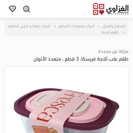
المطبخ والمنزل
أدوات ومعدات المطبخ
أدوات حفظ و تخزين الطعام
طقم ثلاجة
ماركة غير محددة
طقم علب ثلاجة فريسكا، 3 قطع ، متعدد الألوان