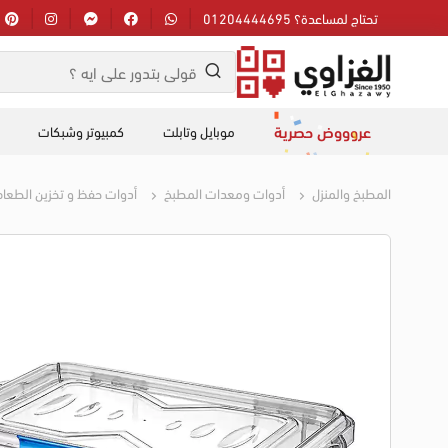
تحتاج لمساعدة؟ 01204444695
عروووض حصرية
موبايل وتابلت
كمبيوتر وشبكات
المطبخ والمنزل
أدوات ومعدات المطبخ
أدوات حفظ و تخزين الطعا