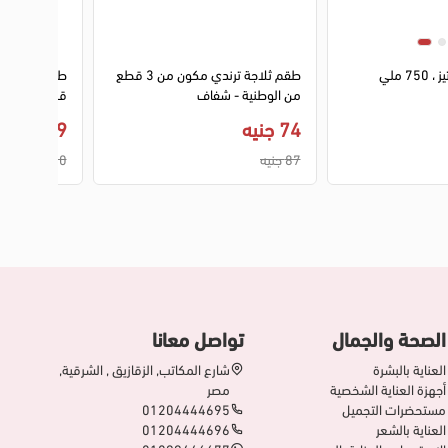
2
3
علبة تخزين من تيتيز ، 750 ملي
طقم ثلاجة ترندي مكون من 3 قطع
من الوطنية - شفاف
ق
موديل AP-9258
74 جنيه
179 جنيه
87 جنيه
210 جنيه
الصحة والجمال
تواصل معانا
العناية بالبشرة
شارع المكاتب, الزقازيق , الشرقية,
أجهزة العناية الشخصية
مصر
مستحضرات التجميل
01204444695
العناية بالشعر
01204444696