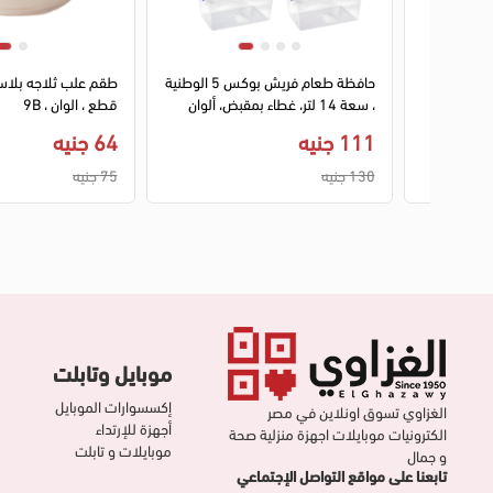
طقم علب ثلاجه بلاستيك دائري ٤
حافظة طعام فريش بوكس 5 الوطنية
، سعة 14 لتر، غطاء بمقبض، ألوان
قطع ، الوان ، 9B
متعددة
111 جنيه
64 جنيه
130 جنيه
75 جنيه
موبايل وتابلت
إكسسوارات الموبايل
الغزاوي تسوق اونلاين في مصر
أجهزة للإرتداء
الكترونيات موبايلات اجهزة منزلية صحة
موبايلات و تابلت
و جمال
تابعنا على مواقع التواصل الإجتماعي