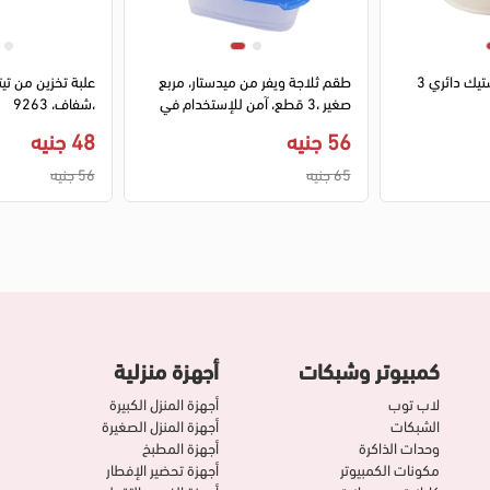
1
2
3
4
طقم علب ثلاجه بلاستيك دائري 3
طقم ثلاجة ويفر من ميدستار، مربع
صغير ،3 قطع، آمن للإستخدام في
،شفاف، 9263
الميكروويف، خالي من BPA، أزرق
56 جنيه
48 جنيه
65 جنيه
56 جنيه
كمبيوتر وشبكات
أجهزة منزلية
لاب توب
أجهزة المنزل الكبيرة
الشبكات
أجهزة المنزل الصغيرة
وحدات الذاكرة
أجهزة المطبخ
مكونات الكمبيوتر
أجهزة تحضير الإفطار