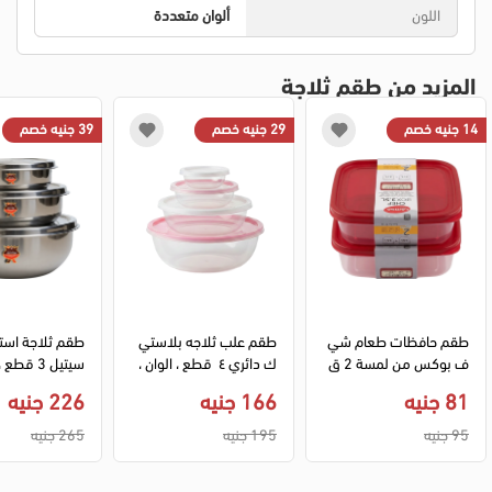
اللون
ألوان متعددة
المزيد من طقم ثلاجة
14 جنيه خصم
29 جنيه خصم
39 جنيه خصم
طقم حافظات طعام شي
طقم علب ثلاجه بلاستي
طقم ثلاجة است
ف بوكس من لمسة 2 ق
ك دائري ٤  قطع ، الوان ، 
سيتيل 3 ق
طع 3.5 لتر
477-124812
ن فضي
81 جنيه
166 جنيه
226 جنيه
95 جنيه
195 جنيه
265 جنيه