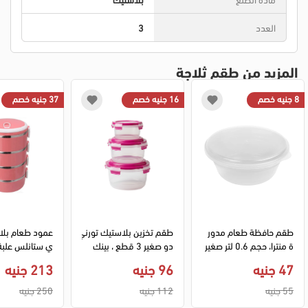
العدد
3
المزيد من طقم ثلاجة
8 جنيه خصم
16 جنيه خصم
37 جنيه خصم
طقم حافظة طعام مدور
طقم تخزين بلاستيك تورني
عمود طعام بلا
ة منترا، حجم 0.6 لتر صغير
دو صغير 3 قطع ، بينك
ي ستانلس علبة
ة، 4 قطعة الوان متعددة
م 
47 جنيه
96 جنيه
213 جنيه
ك، 040
55 جنيه
112 جنيه
250 جنيه