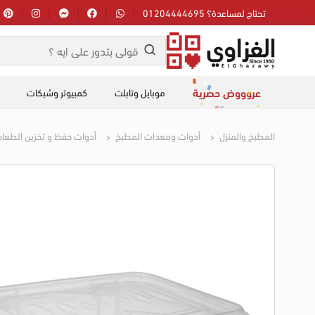
تحتاج لمساعدة؟ 01204444695
عروووض حصرية
موبايل وتابلت
كمبيوتر وشبكات
المطبخ والمنزل
أدوات ومعدات المطبخ
أدوات حفظ و تخزين الطعا