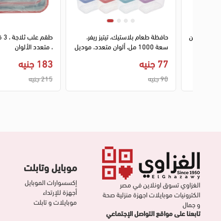
1
2
ف بوكس من
حافظة طعام بلاستيك، تيتيز ريفر،
سعة 1000 مل، ألوان متعدد، موديل
، متعدد الألوان
AP‑9038
77 جنيه
183 جنيه
90 جنيه
215 جنيه
موبايل وتابلت
إكسسوارات الموبايل
الغزاوي تسوق اونلاين في مصر
أجهزة للإرتداء
الكترونيات موبايلات اجهزة منزلية صحة
موبايلات و تابلت
و جمال
تابعنا على مواقع التواصل الإجتماعي