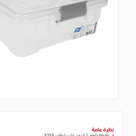
نظرة عامة
حافظة طعام 1 لتر من تيتز - شفاف، 9359