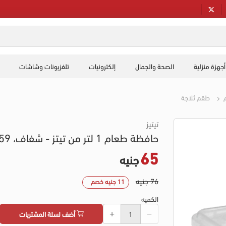
أجهزة منزلية
الصحة والجمال
إلكترونيات
تلفزيونات وشاشات
م
طقم ثلاجة
تيتيز
حافظة طعام 1 لتر من تيتز - شفاف، 9359
65
جنيه
76 جنيه
11 جنيه خصم
الكميه
أضف لسلة المشتريات