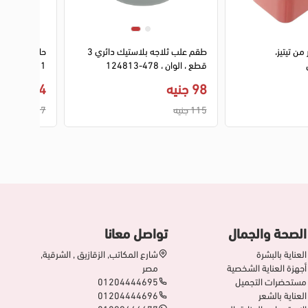
ن تيتيز،
طقم علب ثلاجه بلاستيك دائري 3
قطع ، الوان ، 478-124813
9361
98 جنيه
74 جنيه
115 جنيه
87 جنيه
الصحة والجمال
تواصل معانا
العناية بالبشرة
شارع المكاتب, الزقازيق , الشرقية,
أجهزة العناية الشخصية
مصر
مستحضرات التجميل
01204444695
العناية بالشعر
01204444696