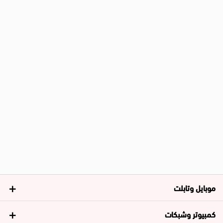
موبايل وتابلت
كمبيوتر وشبكات