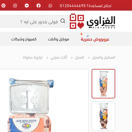
تحتاج لمساعدة؟ 01204444695
عروووض حصرية
موبايل وتابلت
كمبيوتر وشبكات
المطبخ والمنزل
المنزل
أثاث منزلي
ترابيزة مكواة