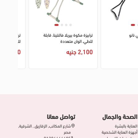
2
1
2
3
4
 نانو
ترابيزة مكوة بيريلا فالنتينا، قابلة
ترابيزه مكواه
للطي، الوان متعددة
للطي، ألوان 
2,100 جنيه
2,330 جنيه
الصحة والجمال
تواصل معانا
العناية بالبشرة
شارع المكاتب, الزقازيق , الشرقية,
أجهزة العناية الشخصية
مصر
مستحضرات التجميل
01204444695