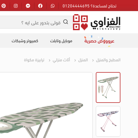
تحتاج لمساعدة؟ 01204444695
عروووض حصرية
موبايل وتابلت
كمبيوتر وشبكات
المطبخ والمنزل
المنزل
أثاث منزلي
ترابيزة مكواة