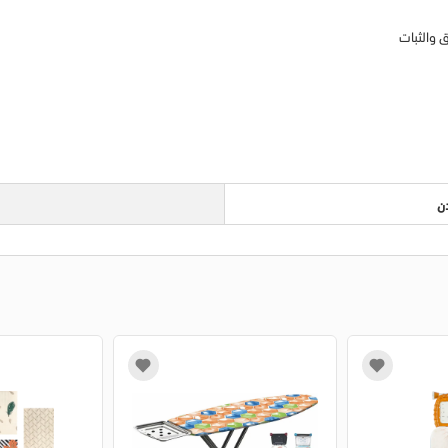
ق والثبات
ن