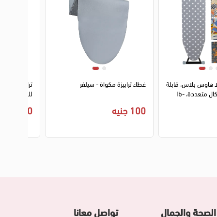
2
1
2
لا هاوس بلاس، قابلة
غطاء ترابيزة مكواة - سيلفر
ترابيزة مكوة 
للطي، الوان واشكال متعددة، Ib-
للطي، الوان 
100 جنيه
1,750 جنيه
الصحة والجمال
تواصل معانا