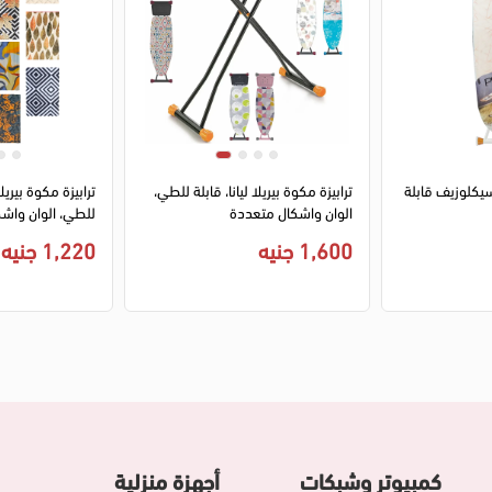
1
2
1
2
3
4
كسيكلوزيف قابلة
ترابيزة مكوة بيريلا ليانا، قابلة للطي،
ترابيزة مكوة بيري
الوان واشكال متعددة
1005
1,600 جنيه
1,220 جنيه
كمبيوتر وشبكات
أجهزة منزلية