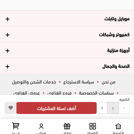
موبايل وتابلت
كمبيوتر وشبكات
أجهزة منزلية
الصحة والجمال
من نحن
سياسة الاسترجاع
خدمات الشحن والتوصيل
سياسات الخصوصية
فروع الغزاوي
عروض الغزاوي
الكميه
المساعدة
ڤاليو
أسئلة شائعة
أضف لسلة المشتريات
تواصل معانا
شارع المكاتب, الزقازيق , الشرقية, مصر
عرض علي الخريطه
الرئيسية
الاقسام
عروض
حسابي
السله