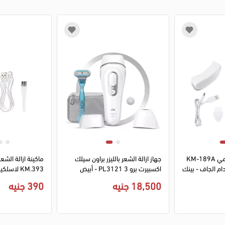
1
2
3
4
1
2
3
4
ماكينة ازالة الشعر كيمي KM-189A
جهاز ازالة الشعر بالليزر براون سيلك
ماكينة ازالة الشع
ام الجاف - بينك
اكسبيرت برو 3 PL3121 - أبيض
KM.393 لاس
مقاومة للماء - ا
18,500 جنيه
390 جنيه