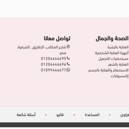
الصحة والجمال
تواصل معانا
العناية بالبشرة
شارع المكاتب, الزقازيق , الشرقية,
أجهزة العناية الشخصية
مصر
مستحضرات التجميل
01204444695
العناية بالشعر
01204444696
الاستحمام والعناية بالجسم
01099446677
إكسسوارات
زاوي
•
المساعدة
•
ڤاليو
•
أسئلة شائعة