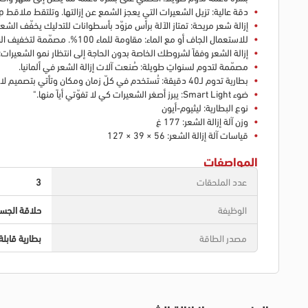
دقة عالية: تزيل الشعيرات التي يعجز الشمع عن إزالتها. وتلتقط ملاقط MicroGrip الشعيرات القصيرة بطول 0.5 ملم.
إزالة شعر مريحة: تمتاز الآلة برأس مزوّد بأسطوانات للتدليك يخفّف الشعور
للاستعمال الجاف أو مع الماء: مقاومة للماء 100%. مصمّمة لتخفيف الشعور بالألم، ويمكن استخدامها لإزالة الشعر بلطف أثناء الاستحمام.
إزالة الشعر وفقاً لشروطك الخاصة بدون الحاجة إلى انتظار نمو الشعيرات: 
مصمّمة لتدوم لسنواتٍ طويلة: صُنعت آلات إزالة الشعر في ألمانيا.
بطارية تدوم لـ40 دقيقة: تُستخدم في كلّ زمان ومكان وتأتي بتصميم لاسلكي وعملي للغاية.
ضوء Smart Light: يبرز أصغر الشعيرات كي لا تفوّتي أياً منها."
نوع البطارية: ليثيوم-أيون
وزن آلة إزالة الشعر: 177 غ
قياسات آلة إزالة الشعر: 56 × 39 × 127
المواصفات
عدد الملحقات
3
الوظيفة
حلاقة الجس
مصدر الطاقة
بطارية قابل