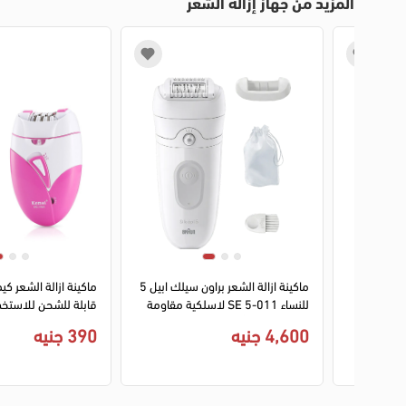
المزيد من جهاز إزالة الشعر
1
2
س بي
ماكينة ازالة الشعر براون سيلك ابيل 5
فلاوليس للوجه والحواجب 70118
للنساء SE 5-011 لاسلكية مقاومة
قابلة للشحن للاستخد
استخدام
للماء بإضاءة - أبيض
4,600 جنيه
390 جنيه