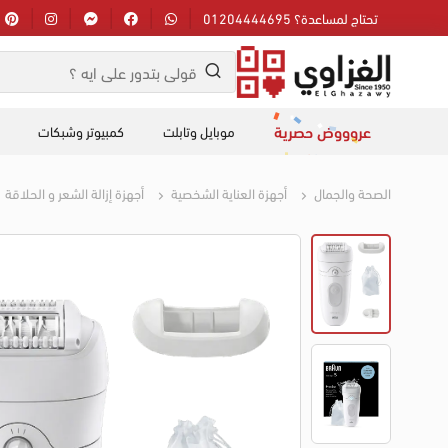
تحتاج لمساعدة؟ 01204444695
عروووض حصرية
موبايل وتابلت
كمبيوتر وشبكات
الصحة والجمال
أجهزة العناية الشخصية
أجهزة إزالة الشعر و الحلاقة