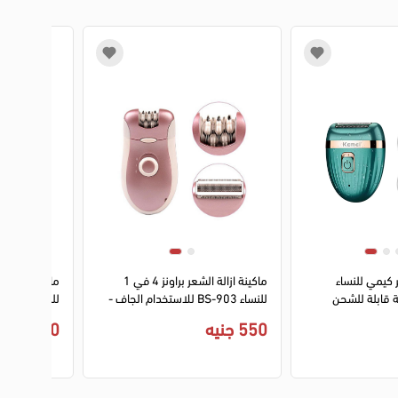
2
1
2
3
4
ر كيمي للنساء
ماكينة ازالة الشعر براونز 4 في 1
لكية قابلة للشحن
للنساء BS-903 للاستخدام الجاف -
خضر
روز جولد
مقاومة للماء 
550 جنيه
650 جنيه