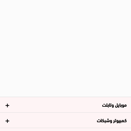
موبايل وتابلت
كمبيوتر وشبكات