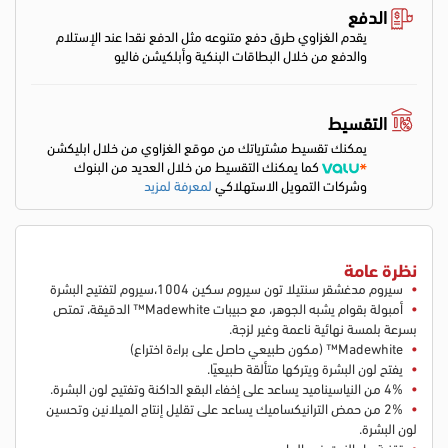
الدفع
يقدم الغزاوي طرق دفع متنوعه مثل الدفع نقدا عند الإستلام
والدفع من خلال البطاقات البنكية وأبلكيشن فاليو
التقسيط
يمكنك تقسيط مشترياتك من موقع الغزاوي من خلال ابليكشن
كما يمكنك التقسيط من خلال العديد من البنوك
وشركات التمويل الاستهلاكي
لمعرفة لمزيد
نظرة عامة
سيروم مدغشقر سنتيلا تون سيروم سكين 1004،سيروم لتفتيح البشرة
أمبولة بقوام يشبه الجوهر، مع حبيبات Madewhite™ الدقيقة، تمتص
بسرعة بلمسة نهائية ناعمة وغير لزجة.
Madewhite™ (مكون طبيعي حاصل على براءة اختراع)
يفتح لون البشرة ويتركها متألقة طبيعيًا.
4% من النياسيناميد يساعد على إخفاء البقع الداكنة وتفتيح لون البشرة.
2% من حمض الترانيكساميك يساعد على تقليل إنتاج الميلانين وتحسين
لون البشرة.
تقنية جل الزيت في الماء.