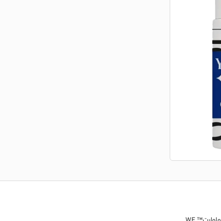
وايت™ WF.