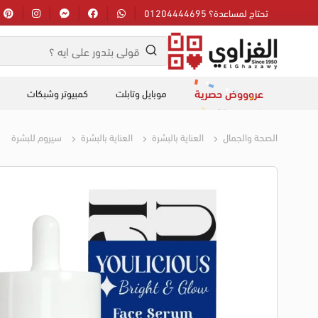
تحتاج لمساعدة؟ 01204444695
عروووض حصرية
موبايل وتابلت
كمبيوتر وشبكات
الصحة والجمال
العناية بالبشرة
العناية بالبشرة
سيروم للبشرة