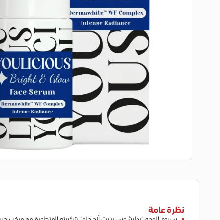
نظرة عامة
سيروم الوجه "يوليشوس برايت آند جلو" بتركيبته المتطورة مع مركب ديرما