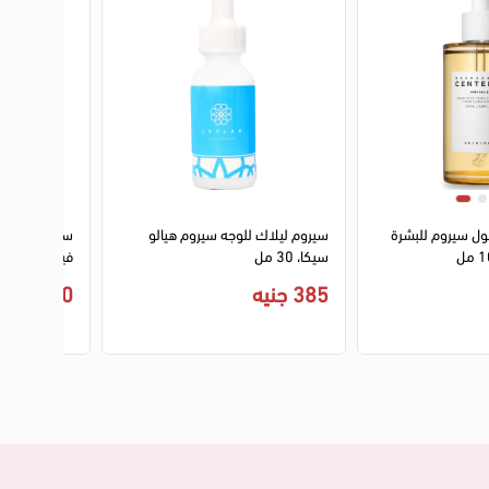
ول سيروم للبشرة
سيروم ليلاك للوجه سيروم هيالو
سيروم ايكوال
سيكا، 30 مل
فيتامين للتفتيح، 0
385 جنيه
1,290 جنيه