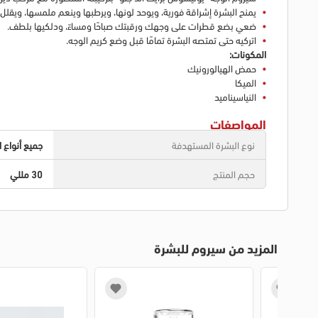
يمنح البشرة إشراقة فورية، ويوحد لونها، ويرطبها وينعم ملمسها، ويقل
ضعي بضع قطرات على وجهك ورقبتك صباحًا ومساءً، ودلكيها بلطف.
اتركيه حتى تمتصه البشرة تمامًا قبل وضع كريم الوجه.
المكونات:
حمض الهيالورونيك
الميكا
النياسيناميد
المواصفات
نوع البشرة المستهدفة
جميع أنواع ا
حجم المنتج
30 مللي
المزيد من سيروم للبشرة