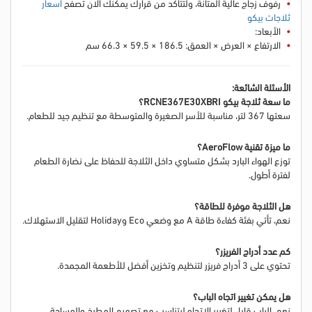
رفوف زجاج عالية المتانة
، ولتتأكد من قرارك يمكنك الان تصفح
اسعار
ثلاجات بيكو
الأبعاد:
الارتفاع × العرض × العمق: 186.5 × 59.5 × 66.3 سم
الأسئلة الشائعة:
ما سعة ثلاجة بيكو RCNE367E30XBRI؟
سعتها 367 لتر، مناسبة للأسر الصغيرة والمتوسطة مع تنظيم جيد للطعام.
ما ميزة تقنية AeroFlow؟
توزع الهواء البارد بشكل متساوي داخل الثلاجة للحفاظ على نضارة الطعام
لفترة أطول.
هل الثلاجة موفرة للطاقة؟
نعم، تأتي بفئة كفاءة طاقة A مع وضعي Eco وHoliday لتقليل الاستهلاك.
كم عدد أدراج الفريزر؟
تحتوي على 3 أدراج فريزر لتنظيم وتخزين أفضل للأطعمة المجمدة.
هل يمكن تغيير اتجاه الباب؟
نعم، الباب قابل لتغيير الاتجاه ليتناسب مع تصميم المطبخ والمساحة