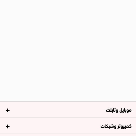
موبايل وتابلت
كمبيوتر وشبكات