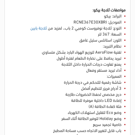
مواصفات ثلاجة بيكو:
البراند: بيكو
الموديل: RCNE367E30XBRI
النوع: ثلاجة نوفروست كومبي 2 باب
.
، لمزيد من
ثلاجة بابين
السعة: 367 لتر
اللون: استانلس ستيل غامق
نظام التبريد:
تقنية AeroFlow لتوزيع الهواء البارد بشكل متساوي
تبريد يحافظ على نضارة الطعام لفترة أطول
يمنع تفاوت درجات الحرارة داخل الثلاجة
أداء تبريد مستقر وفعال
المميزات:
شاشة رقمية للتحكم في درجة الحرارة
3 أدراج فريزر لتنظيم أفضل
درج مخصص لحفظ الخضروات طازجة
إضاءة LED داخلية موفرة للطاقة
فئة كفاءة الطاقة (A)
وضع Eco لتقليل استهلاك الكهرباء
وضع Holiday لتوفير الطاقة أثناء السفر
خاصية تجميد سريع
باب قابل لتغيير الاتجاه حسب مساحة المطبخ