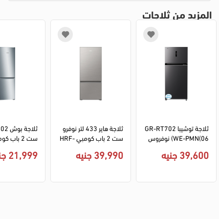
المزيد من ثلاجات
ثلاجة توشيبا GR-RT702
ثلاجة هاير 433 لتر نوفرو
WE-PMN(06) نوفروس
ست 2 باب كومبي HRF-
ت 535 لتر بابين تحكم دي
460BMSM فريزر سفلي ا
39,600 جنيه
39,990 جنيه
21,999 جنيه
جيتال إنفرتر - رمادي (ضما
نفرتر - فضي
سيلفر اينوكس
ن ميراكو)