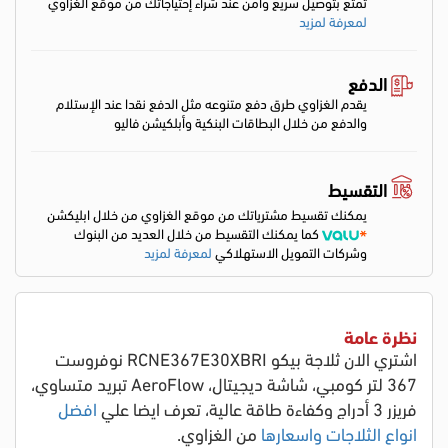
تمتع بتوصيل سريع وأمن عند شراء إحتياجاتك من موقع الغزاوي
لمعرفة لمزيد
الدفع
يقدم الغزاوي طرق دفع متنوعه مثل الدفع نقدا عند الإستلام
والدفع من خلال البطاقات البنكية وأبلكيشن فاليو
التقسيط
يمكنك تقسيط مشترياتك من موقع الغزاوي من خلال ابليكشن
كما يمكنك التقسيط من خلال العديد من البنوك
وشركات التمويل الاستهلاكي
لمعرفة لمزيد
نظرة عامة
اشتري الان ثلاجة بيكو RCNE367E30XBRI نوفروست
367 لتر كومبي، شاشة ديجيتال، AeroFlow تبريد متساوي،
فريزر 3 أدراج وكفاءة طاقة عالية
، تعرف ايضا علي
افضل
انواع الثلاجات واسعارها
من الغزاوي.