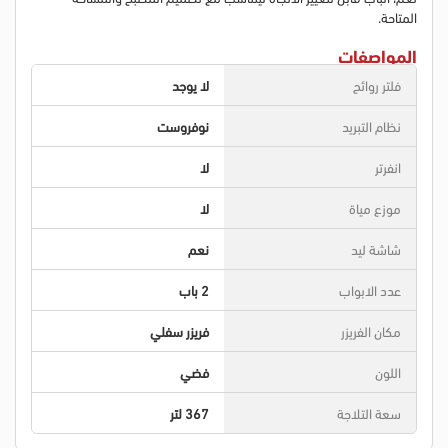
المتاحة.
المواصفات
فلتر روائح
لا يوجد
نظام التبريد
نوفروست
انفرتر
لا
موزع مياة
لا
شاشة ليد
نعم
عدد الابواب
2 باب
مكان الفريزر
فريزر سفلي
اللون
فضي
سعة التلاجة
367 لتر