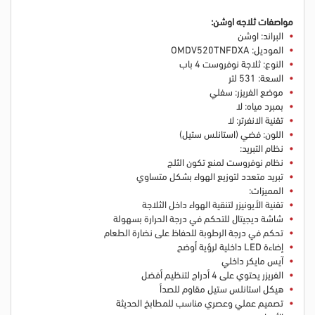
مواصفات ثلاجه اوشن:
البراند: اوشن
الموديل: OMDV520TNFDXA
النوع: ثلاجة نوفروست 4 باب
السعة: 531 لتر
موضع الفريزر: سفلي
بمبرد مياه: لا
تقنية الانفرتر: لا
اللون: فضي (استانلس ستيل)
نظام التبريد:
نظام نوفروست لمنع تكون الثلج
تبريد متعدد لتوزيع الهواء بشكل متساوي
المميزات:
تقنية الأيونيزر لتنقية الهواء داخل الثلاجة
شاشة ديجيتال للتحكم في درجة الحرارة بسهولة
تحكم في درجة الرطوبة للحفاظ على نضارة الطعام
إضاءة LED داخلية لرؤية أوضح
آيس مايكر داخلي
الفريزر يحتوي على 4 أدراج لتنظيم أفضل
هيكل استانلس ستيل مقاوم للصدأ
تصميم عملي وعصري مناسب للمطابخ الحديثة