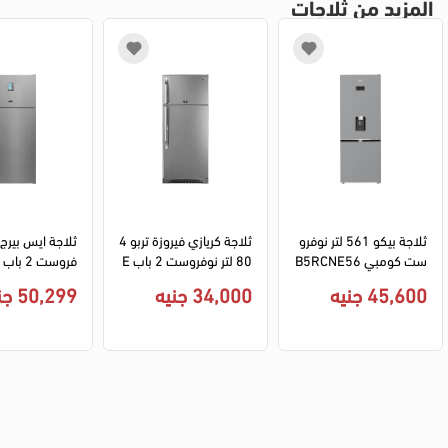
المزيد من ثلاجات
ثلاجة بيكو 561 لتر نوفرو
ثلاجة كريازي فيروزة تربو 4
ست كومبي B5RCNE56
80 لتر نوفروست 2 باب E
5HXPE انفرتر ديجيتال دي
520NV-2 - سيلفر
-62XD ديجي
45,600 جنيه
34,000 جنيه
50,299 جنيه
سبنسر - سيلفر
س