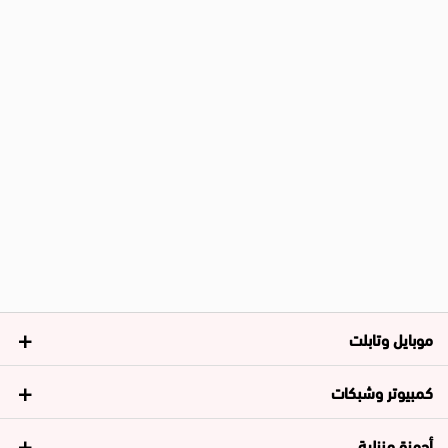
موبايل وتابلت
كمبيوتر وشبكات
أجهزة منزلية