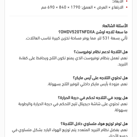
الأبعاد:
الارتفاع × العرض × العمق: 1790 × 840 × 690 مم
الأسئلة الشائعة:
ما سعة ثلاجه اوشن OMDV520TNFDXA؟
تأتي بسعة 531 لتر، مما يوفر مساحة تخزين كبيرة تناسب العائلات.
هل الثلاجة تدعم نظام نوفروست؟
نعم، تعمل بنظام نوفروست الذي يمنع تكون الثلج ويحافظ على كفاءة
التبريد.
هل تحتوي التلاجه على آيس مايكر؟
نعم، مزودة بآيس مايكر داخلي لتوفير الثلج بسهولة.
هل يوجد في التلاجه تحكم في درجة الحرارة؟
نعم، تحتوي على شاشة ديجيتال تتيح التحكم في درجة الحرارة والرطوبة
بسهولة.
هل توفر توزيع هواء متساوي داخل الثلاجة؟
نعم، بفضل نظام التبريد المتعدد يتم توزيع الهواء البارد بشكل متساوي في
جميع الأجزاء.