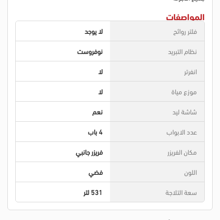
المواصفات
فلتر روائح
لا يوجد
نظام التبريد
نوفروست
انفرتر
لا
موزع مياة
لا
شاشة ليد
نعم
عدد الابواب
4 باب
مكان الفريزر
فريزر جانبي
اللون
فضي
سعة التلاجة
531 لتر