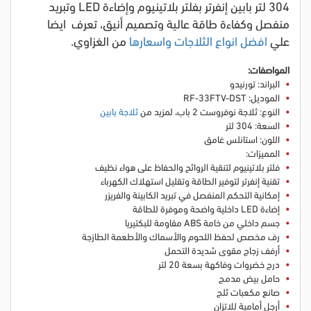
304 لتر بابين إنفرتر بفلتر بلاتينيوم وإضاءة LED وتبريد
منفصل وكفاءة طاقة عالية وتصميم أنيق
، تعرف ايضا
علي
افضل انواع الثلاجات واسعارها
من الغزاوي.
المواصفات:
البراند: تورنيدو
الموديل: RF-33FTV-DST
النوع: ثلاجة نوفروست 2 باب
، لمزيد من
ثلاجة بابين
السعة: 304 لتر
اللون: استانلس غامق
المميزات:
فلتر بلاتينيوم لتنقية الروائح والحفاظ على هواء نظيف
تقنية إنفرتر لتوفير الطاقة وتقليل استهلاك الكهرباء
إمكانية التحكم المنفصل في تبريد الكابينة والفريزر
إضاءة LED داخلية واضحة وموفرة للطاقة
جسم داخلي من خامة ABS مقاومة للبكتيريا
رف مخصص لحفظ اللحوم والأسماك والأطعمة الطازجة
أرفف زجاج مقوى شديدة التحمل
درج خضروات وفاكهة بسعة 20 لتر
حامل بيض مدمج
صانع مكعبات ثلج
أرجل أمامية للاتزان