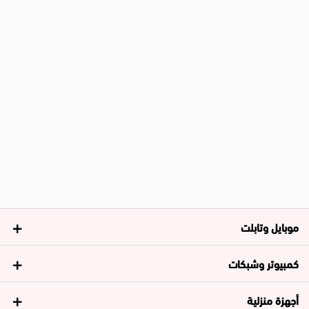
موبايل وتابلت
كمبيوتر وشبكات
أجهزة منزلية