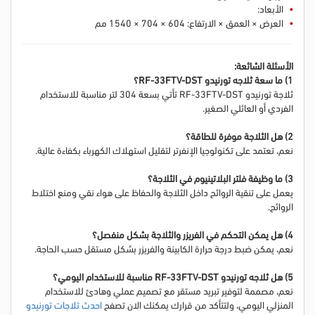
الأبعاد:
العرض × العمق × الارتفاع: 604 × 704 × 1540 مم
الأسئلة الشائعة:
1) ما سعة ثلاجه تورنيدو RF-33FTV-DST؟
ثلاجة تورنيدو RF-33FTV-DST تأتي بسعة 304 لتر مناسبة للاستخدام
الفردي أو العائلي الصغير.
2) هل الثلاجة موفرة للطاقة؟
نعم، تعتمد على تكنولوجيا الإنفرتر لتقليل استهلاك الكهرباء بكفاءة عالية.
3) ما وظيفة فلتر البلاتينيوم في الثلاجة؟
يعمل على تنقية الروائح داخل الثلاجة والحفاظ على هواء نقي ومنع اختلاط
الروائح.
4) هل يمكن التحكم في الفريزر والثلاجة بشكل منفصل؟
نعم، يمكن ضبط درجة حرارة الكابينة والفريزر بشكل مستقل حسب الحاجة.
5) هل ثلاجه تورنيدو RF-33FTV-DST مناسبة للاستخدام اليومي؟
نعم، مصممة لتوفير تبريد مستقر مع تصميم عملي وهادئ للاستخدام
المنزلي اليومي
، ولتتأكد من قرارك يمكنك الان تصفح
احدث تلاجات تورنيدو