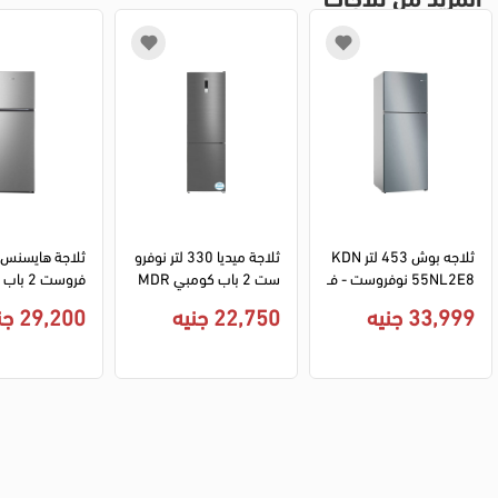
ثلاجه بوش 453 لتر KDN
ثلاجة ميديا 330 لتر نوفرو
55NL2E8 نوفروست - ف
ست 2 باب كومبي MDR
ضي
B489FGN46 فريزر سفل
1NCCA - فضي
33,999 جنيه
22,750 جنيه
29,200 جنيه
ي ديجيتال - فضي (ضمان 
ميراكو)