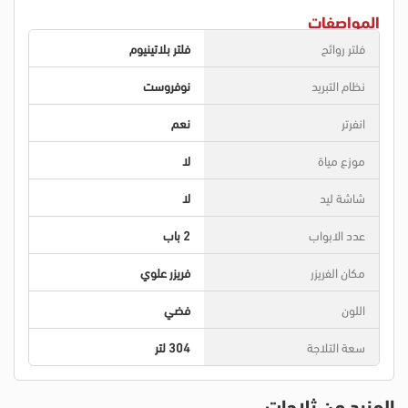
المواصفات
فلتر روائح
فلتر بلاتينيوم
نظام التبريد
نوفروست
انفرتر
نعم
موزع مياة
لا
شاشة ليد
لا
عدد الابواب
2 باب
مكان الفريزر
فريزر علوي
اللون
فضي
سعة التلاجة
304 لتر
المزيد من ثلاجات