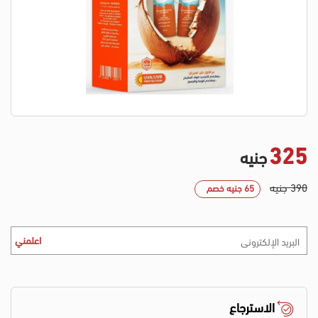
325
جنيه
390 جنيه
65 جنيه خصم
اعلمني
الاسترجاع