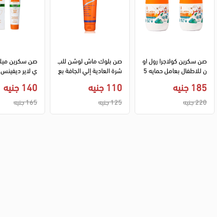
صن سكرين كولاجرا رول او
صن بلوك ماش لوشن للب
صن سكرين ميلا
ن للاطفال بعامل حمايه 5
شرة العادية إلي الجافة بع
ي لاير ديفينس 
0+ - 60 مل (1+1)
امل حماية 45+ - 125 م
كل انواع البشر
185 جنيه
110 جنيه
140 جنيه
ل
ايه +50 - 60 جم
220 جنيه
125 جنيه
165 جنيه