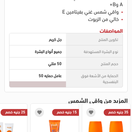
A وB+
واقي شمس غني بفيتامين E
خالي من الزيوت
المواصفات
تكوين المنتج
جل كريم
نوع البشرة المستهدفة
جميع أنواع البشرة
حجم المنتج
50 مللي
الحماية من الأشعة فوق
عامل حمايه 50
البنفسجية
المزيد من واقي الشمس
35 جنيه خصم
15 جنيه خصم
25 جنيه خصم