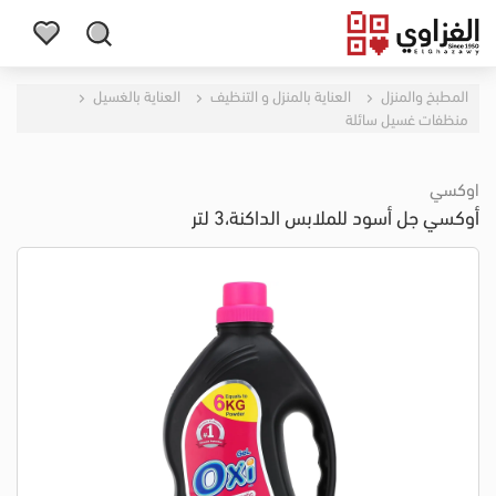
المطبخ والمنزل
العناية بالمنزل و التنظيف
العناية بالغسيل
منظفات غسيل سائلة
اوكسي
أوكسي جل أسود للملابس الداكنة،3 لتر