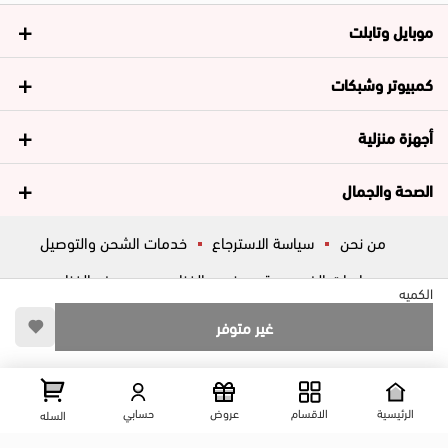
موبايل وتابلت
كمبيوتر وشبكات
أجهزة منزلية
الصحة والجمال
من نحن
سياسة الاسترجاع
خدمات الشحن والتوصيل
سياسات الخصوصية
فروع الغزاوي
عروض الغزاوي
الكميه
المساعدة
ڤاليو
أسئلة شائعة
غير متوفر
تواصل معانا
شارع المكاتب, الزقازيق , الشرقية, مصر
عرض علي الخريطه
الرئيسية
الاقسام
عروض
حسابي
السله
01204444695