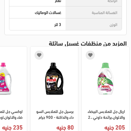
الرائحة
نعم
الغسالة المناسبة
غسالات اتوماتيك
الوزن
3 لتر
المزيد من منظفات غسيل سائلة
اريال جل للملابس البيضاء 
برسيل جل للملابس السو
اوكسي جل للمل
والالوان،برائحة داوني ،2.
داء والداكنة - 900 جرام
5 لتر
تر
205 جنيه
80 جنيه
235 جنيه