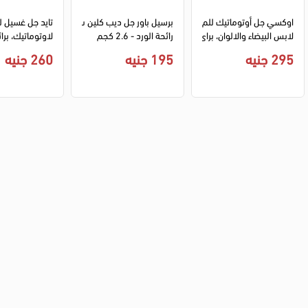
اوكسي جل أوتوماتيك للم
برسيل باور جل ديب كلين ب
تايد جل غسيل ل
لابس البيضاء والالوان، برائ
رائحة الورد - 2.6 كجم
لاوتوماتيك، برائ
حة نسيم العطور، 4 لتر
ر ، 3.6 كيلو
295 جنيه
195 جنيه
260 جنيه