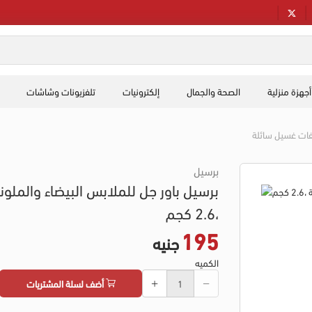
أجهزة منزلية
الصحة والجمال
إلكترونيات
تلفزيونات وشاشات
ات غسيل سائلة
برسيل
برسيل باور جل للملابس البيضاء والملون
،2.6 كجم
195
جنيه
الكميه
أضف لسلة المشتريات