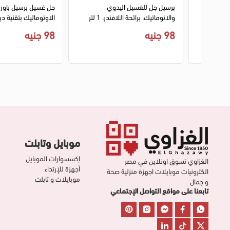
برسيل جل للغسيل اليدوي
جل غسيل برسيل باور
والاتوماتيك، برائحة اللافندر، 1 لتر
الاوتوماتيك بتقنية ديب ك
98 جنيه
98 جنيه
موبايل وتابلت
إكسسوارات الموبايل
الغزاوي تسوق اونلاين في مصر
أجهزة للإرتداء
الكترونيات موبايلات اجهزة منزلية صحة
موبايلات و تابلت
و جمال
تابعنا على مواقع التواصل الإجتماعي