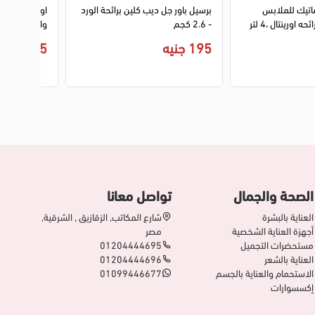
اتيك للملابس
برسيل باور جل ديب كلين برائحة الورد
اوكسي جل للم
ه اورينتال ،4 لتر
- 2.6 كجم
والالوان،اوريجينال
195 جنيه
235 جنيه
الصحة والجمال
تواصل معانا
العناية بالبشرة
شارع المكاتب, الزقازيق , الشرقية,
أجهزة العناية الشخصية
مصر
مستحضرات التجميل
01204444695
العناية بالشعر
01204444696
الاستحمام والعناية بالجسم
01099446677
إكسسوارات