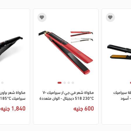
1
2
3
4
1
2
3
4
ظة سيراميك
مكواة شعر في جي ار سيراميك V-
518 230°C ديجيتال - الوان متعددة
سيراميك ST310 185°C - أسود
600 جنيه
1,840 جنيه