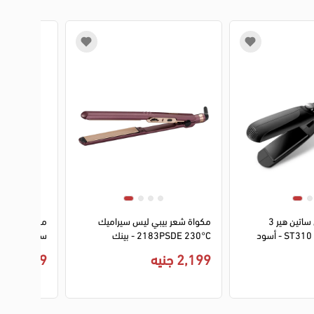
3
4
1
2
3
4
مكواة شعر براون ساتين هير 3
مكواة شعر بيبي ليس سيراميك
مكواة فرد وت
2183PSDE 230°C - بينك
بالأيونات - 
2,199 جنيه
2,599 جنيه