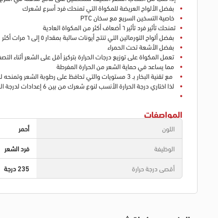
بفضل الألواح العريضة للمكواة التي تمنحك فرد أسرع لشعرك
خاصية التسخين السريع مع سخان PTC
تمنحك تأثير فرد تأثير ٦ أضعاف أكثر من المكواة العادية
بفضل ألواح التورمالين التي تنتج أيونات سالبة بمقدار ٥ إلى ٦ مرات أكثر من التي ينتجها السيراميك وحده
بفضل الأشعة تحت الحمراء
تعمل المكواة على توزيع درجات الحرارة بتركيز أقل على الشعر أثناء التص
مما يساعد في حماية الشعر من الحرارة المفرطة
مع تقنية البخار بـ 3 مستويات والتي تحافظ على رطوبة الشعر وتمنحه لمعانًا وانسيابية تلمحهم العين قبل أي شيء
لذا اختاري درجة الحرارة الأنسب لنوع شعرك من بين 6 إعدادات لدرجة الحرارة تبدأ بـ 150 وتنتهي بـ 235 ° سيلزيوس
المواصفات
اللون
أحمر
الوظيفة
فرد الشعر
أقصى درجة حرارة
235 درجة