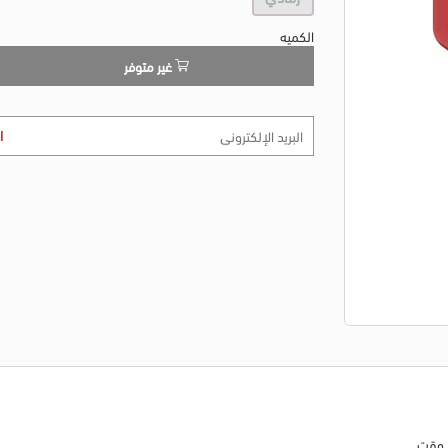
الكميه
غير متوفر
ا
ع وقت