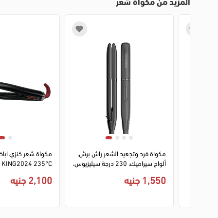
المزيد من مكواة شعر
1
2
1
2
3
4
 راش براش
مكواة فرد وتجعيد الشعر راش برش،
مكواة شعر كنزي ابا
X2 2 ديجيتال
ألواح سيراميك، 230 درجة سيليزيوس،
KING2024 235°C - أسود
أسود، X1 LITE
1,550 جنيه
2,100 جنيه