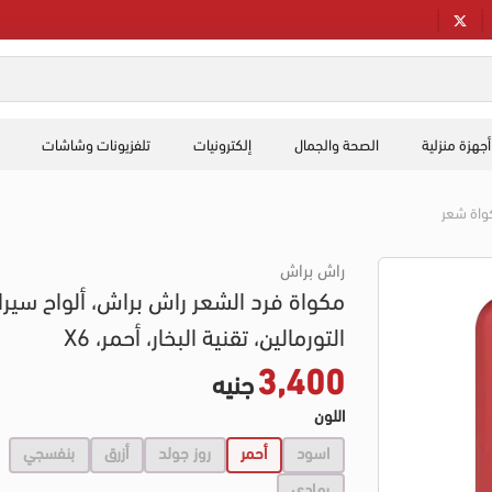
أجهزة منزلية
الصحة والجمال
إلكترونيات
تلفزيونات وشاشات
واة شعر
راش براش
مكواة فرد الشعر راش براش، ألواح سير
التورمالين، تقنية البخار، أحمر، X6
3,400
جنيه
اللون
اسود
أحمر
روز جولد
أزرق
بنفسجي
رمادي