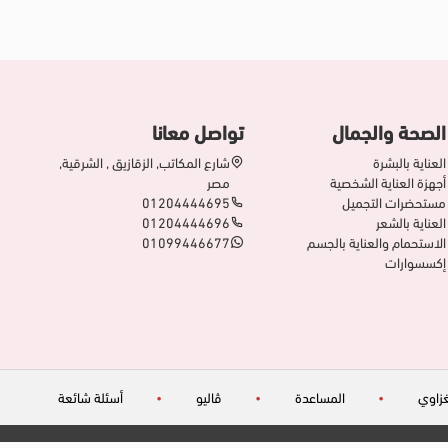
الصحة والجمال
تواصل معانا
العناية بالبشرة
شارع المكاتب, الزقازيق , الشرقية,
أجهزة العناية الشخصية
مصر
مستحضرات التجميل
01204444695
العناية بالشعر
01204444696
الاستحمام والعناية بالجسم
01099446677
إكسسوارات
زاوي
•
المساعدة
•
ڤاليو
•
أسئلة شائعة