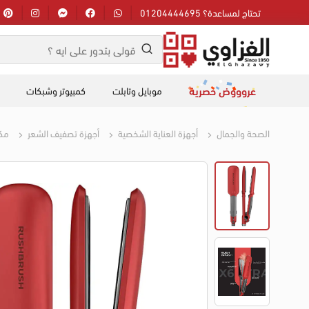
تحتاج لمساعدة؟ 01204444695
عروووض حصرية
موبايل وتابلت
كمبيوتر وشبكات
الصحة والجمال
أجهزة العناية الشخصية
أجهزة تصفيف الشعر
مك