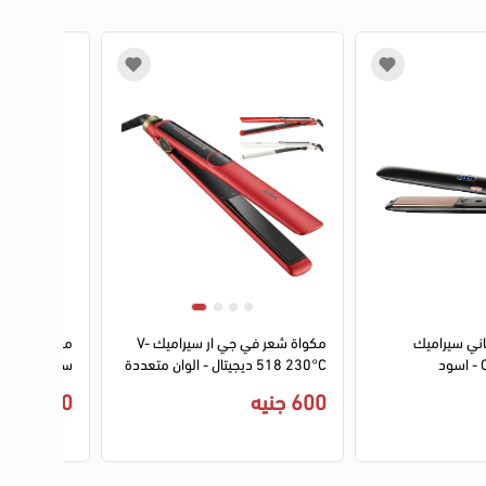
2
1
2
3
4
ني سيراميك
مكواة شعر في جي ار سيراميك V-
مكواة فرد وت
د
518 230°C ديجيتال - الوان متعددة
بينك
600 جنيه
2,800 جنيه