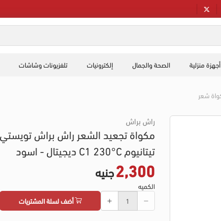
أجهزة منزلية
الصحة والجمال
إلكترونيات
تلفزيونات وشاشات
واة شعر
راش براش
مكواة تجعيد الشعر راش براش تويستي
تيتانيوم C1 230°C ديجيتال - اسود
2,300
جنيه
الكميه
أضف لسلة المشتريات