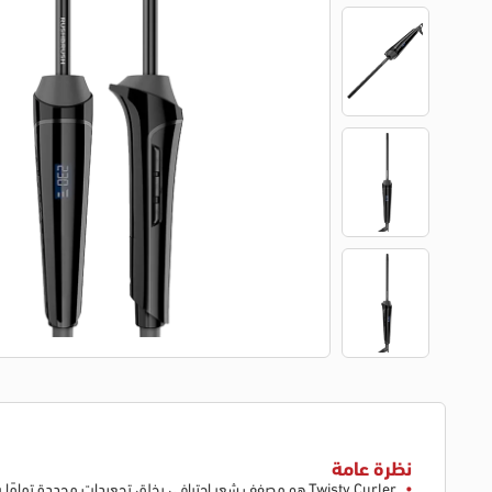
نظرة عامة
Twisty Curler هو مصفف شعر احترافي يخلق تجعيدات محددة 