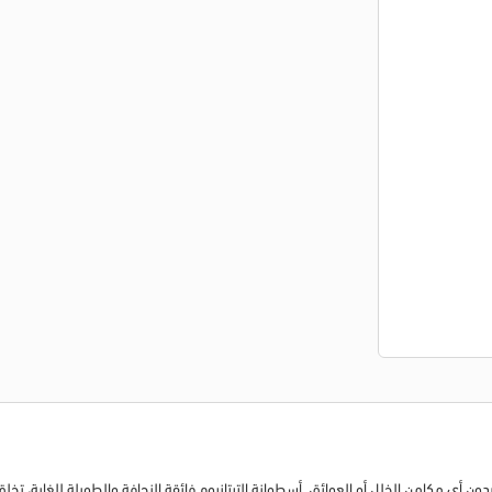
تمامًا بدون أي مكامن الخلل أو العوائق. أسطوانة التيتانيوم فائقة النحافة والطويلة للغا