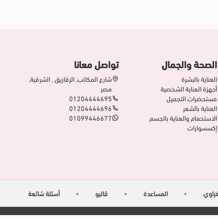
الصحة والجمال
تواصل معانا
العناية بالبشرة
شارع المكاتب, الزقازيق , الشرقية,
أجهزة العناية الشخصية
مصر
مستحضرات التجميل
01204444695
العناية بالشعر
01204444696
الاستحمام والعناية بالجسم
01099446677
إكسسوارات
زاوي
•
المساعدة
•
ڤاليو
•
أسئلة شائعة