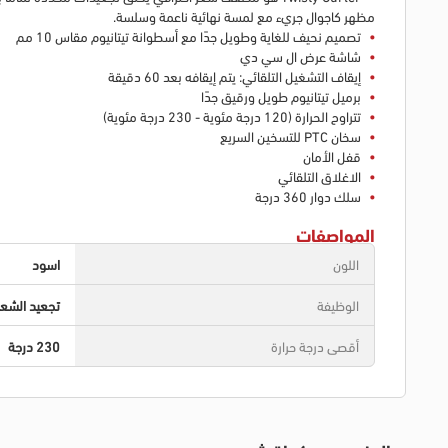
مظهر كاجوال جريء مع لمسة نهائية ناعمة وسلسة.
تصميم نحيف للغاية وطويل جدًا مع أسطوانة تيتانيوم مقاس 10 مم
شاشة عرض ال سي دي
إيقاف التشغيل التلقائي: يتم إيقافه بعد 60 دقيقة
برميل تيتانيوم طويل ورقيق جدًا
تتراوح الحرارة (120 درجة مئوية - 230 درجة مئوية)
سخان PTC للتسخين السريع
قفل الأمان
الاغلاق التلقائي
سلك دوار 360 درجة
المواصفات
اللون
اسود
الوظيفة
تجعيد الشعر
أقصى درجة حرارة
230 درجة