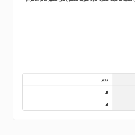
نعم
لا
لا