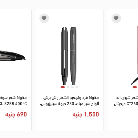
1
2
3
4
1
2
شعر شيري اند
مكواة فرد وتجعيد الشعر راش برش،
مكواة شعر سوكا
بيري سليم سيراميك 260°C ديجيتال
ألواح سيراميك، 230 درجة سيليزيوس،
CL.8288 400°C - اسو
أسود، X1 LITE
1,550 جنيه
690 جنيه