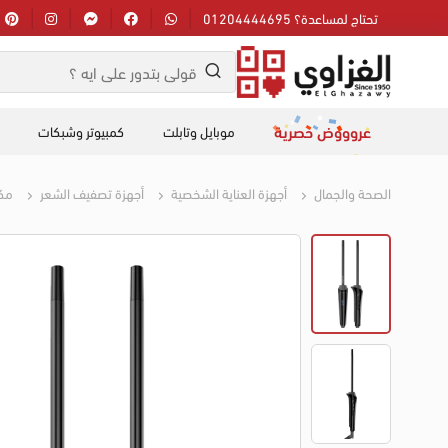
تحتاج لمساعدة؟ 01204444695
عروووض حصرية
موبايل وتابلت
كمبيوتر وشبكات
الصحة والجمال
أجهزة العناية الشخصية
أجهزة تصفيف الشعر
مك