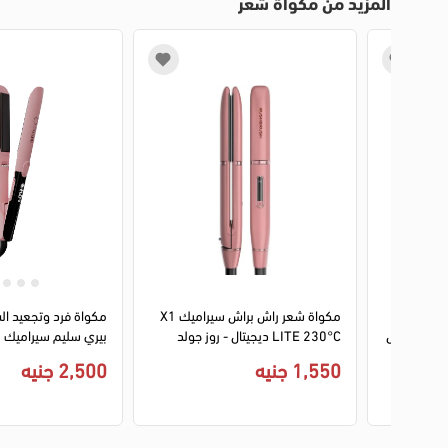
المزيد من مكواة شعر
1
2
3
4
 راش برش
مكواة شعر راش براش سيراميك X1
مكواة فرد وتجعيد ال
سيراميك X2 INFRA 230°C ديجيتال
LITE 230°C ديجيتال - روز جولد
بالأيونات - بينك
1,550 جنيه
2,500 جنيه