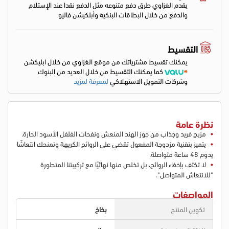
يقدم الغزاوي طرق دفع متنوعه مثل الدفع نقدا عند الإستلام
والدفع من خلال البطاقات البنكية وأبلكيشن فاليو
التقسيط
يمكنك تقسيط مشترياتك من موقع الغزاوي من خلال ابليكشن
كما يمكنك التقسيط من خلال العديد من البنوك
وشركات التمويل الاستهلاكي
لمعرفة لمزيد
نظرة عامة
مزيج فريد وجذاب من جوز الهند المنعش ونفحات الفلفل الأسود الحارة.
يتميز بتقنية مزدوجة المفعول تقضي على الروائح الكريهة وتمنحك انتعاشًا
يدوم 48 ساعة متواصلة.
لا تكتفِ بإخفاء الروائح، بل تخلص منها نهائيًا مع تركيبتنا المتطورة
"للانتعاش المتواصل".
المواصفات
تكوين المنتج
بخاخ