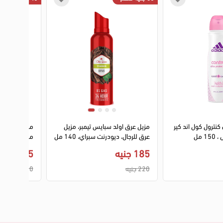
كنترول كول اند كير
مزيل عرق اولد سبايس تيمبر، مزيل
مزيل العرق 
 مل
عرق للرجال، ديودرنت سبراي، 140 مل
من واتسونز, 150 مل
185 جنيه
215 جنيه
220 جنيه
260 جنيه