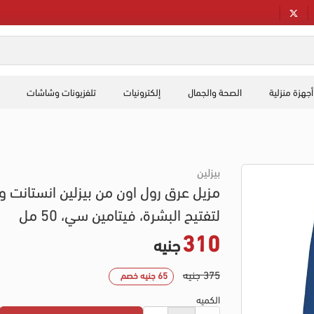
أجهزة منزلية
الصحة والجمال
إلكترونيات
تلفزيونات وشاشات
بيزلين
مزيل عرق رول اون من بيزلين انستانت و
لتفتيح البشرة، فيتامين سي، 50 مل
310
جنيه
375 جنيه
65 جنيه خصم
الكميه