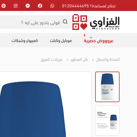
تحتاج لمساعدة؟ 01204444695
عروووض حصرية
موبايل وتابلت
كمبيوتر وشبكات
الصحة والجمال
كل العطور
مزيلات العرق