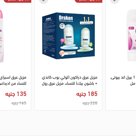
مزيل عرق نيفيا 3 فى 1 بيرل اند بيوتى،
مزيل عرق دراكون (لولي بوب كاندي
مزيل عرق اسبراي 
+ باشون بيك) للنساء، مزيل عرق رول
للنساء من اديداس ، 150
اون، 1+1 50 مل
185 جنيه
135 جنيه
220 جنيه
165 جنيه