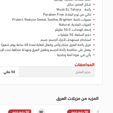
شكل المنتج: سائل
رائحة
: Musk EL Tahara
خالي من نوع المادة: Paraben Free
مميزات خاصة: Protect, Reduce Sweat, Soothe, Brighten
الميزات المادية: Natural
إحصاء الوحدات: 50.0 ملليلتر
حجم السلعة: 50 مليلترات
استخدام مستهدف لأجزاء الجسم: جسم
مزيل رائحة العرق مبتكر وآمن وفعال للغاية لمدة 48 ساعة يوفر شعورًا بالجفاف الفائق والانتعاش.
يعمل على مكافحة رائحة الجسم وتقليل العرق وتهدئة منطقة تحت الإبط 
يأتي في عبوة آمنة وصحية
المواصفات
حجم المنتج
50 مللي
المزيد من مزيلات العرق
50 جنيه خصم
50 جنيه خصم