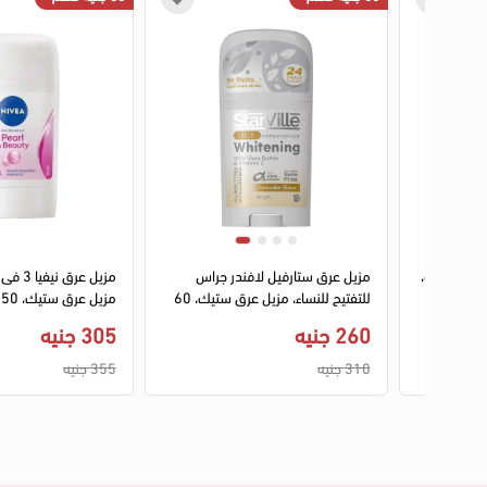
عرق نيفيا 3 فى 1 دراى امباكت،
مزيل عرق ستارفيل لافندر جراس
رق ستيك،
للتفتيح للنساء، مزيل عرق ستيك، 60
مزيل عرق ستيك، 50 مل
جم
260 جنيه
305 جنيه
310 جنيه
355 جنيه