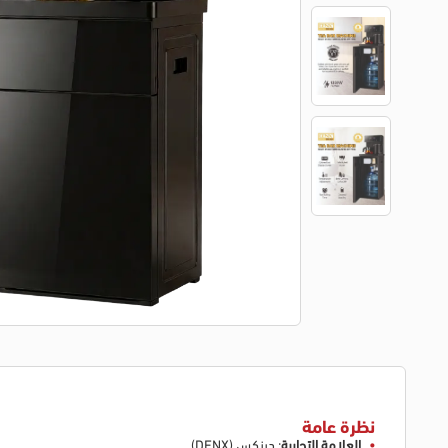
نظرة عامة
العلامة التجارية
: دينكس (DENX).