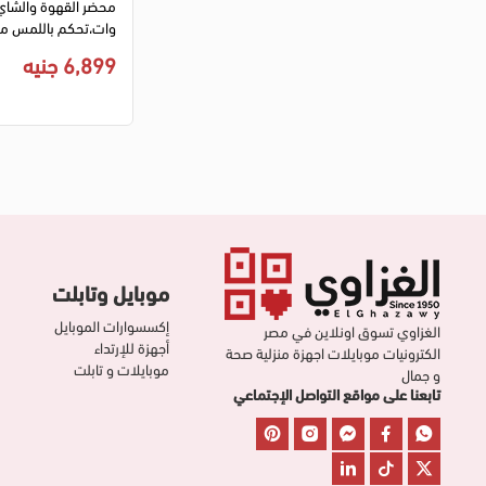
وات،تحكم باللمس م
6,899 جنيه
درجة مئوية، أسود، DX3424
موبايل وتابلت
إكسسوارات الموبايل
الغزاوي تسوق اونلاين في مصر
أجهزة للإرتداء
الكترونيات موبايلات اجهزة منزلية صحة
موبايلات و تابلت
و جمال
تابعنا على مواقع التواصل الإجتماعي