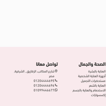
الصحة والجمال
تواصل معانا
العناية بالبشرة
شارع المكاتب, الزقازيق , الشرقية,
أجهزة العناية الشخصية
مصر
مستحضرات التجميل
01204444695
العناية بالشعر
01204444696
الاستحمام والعناية بالجسم
01099446677
إكسسوارات