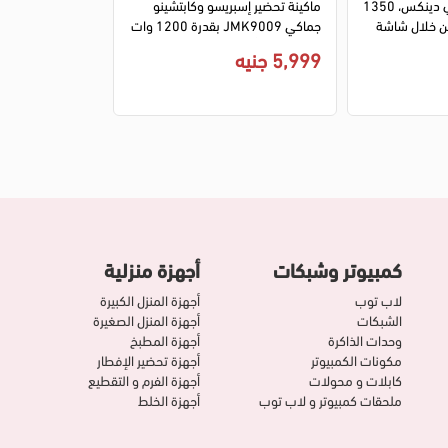
محضر القهوة والشاي دينكس، 1350
ماكينة تحضير إسبريسو وكابتشينو
ن خلال شاشة
جماكي JMK9009 بقدرة 1200 وات
LED ملونة، تسخين ذكي حتى 100
20 بار - لون أسود
5,999 جنيه
كمبيوتر وشبكات
أجهزة منزلية
لاب توب
أجهزة المنزل الكبيرة
الشبكات
أجهزة المنزل الصغيرة
وحدات الذاكرة
أجهزة المطبخ
مكونات الكمبيوتر
أجهزة تحضير الإفطار
كابلات و محولات
أجهزة الفرم و التقطيع
ملحقات كمبيوتر و لاب توب
أجهزة الخلط