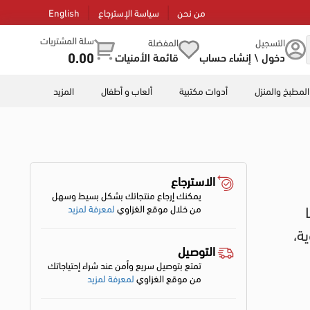
من نحن
سياسة الإسترجاع
English
سلة المشتريات
التسجيل
المفضلة
0.00
دخول \ إنشاء حساب
قائمة الأمنيات
المطبخ والمنزل
أدوات مكتبية
ألعاب و أطفال
المزيد
الاسترجاع
يمكنك إرجاع منتجاتك بشكل بسيط وسهل
ة LED
من خلال موقع الغزاوي
لمعرفة لمزيد
ة مئوية،
التوصيل
تمتع بتوصيل سريع وأمن عند شراء إحتياجاتك
من موقع الغزاوي
لمعرفة لمزيد