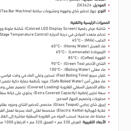
الموديل
: DX3424.
النوع
: جهاز تحضير شاي وقهوة ومشروبات ساخنة (Tea Bar Machine).
المميزات الرئيسية والتقنية:
شاشة عرض رقمية (Colored LED Display Screen): شاشة ملونة وواضحة تعمل باللمس، تتيح لك قراءة درجات الحرارة والتحكم بوظائف الجهاز بكل سهولة.
تحكم متعدد المراحل في درجة الحرارة (Multi Stage Temperature Control): يوفر إعدادات مسبقة ومخصصة تناسب مختلف أنواع المشروبات، وتشمل:
الحليب (Milk): ~45°C
ماء العسل (Honey Water): ~60°C
الليمونادة (Lemonade): ~65°C
القهوة (Coffee): ~85°C
الشاي الأخضر (Green Tea): ~90°C
ماء مغلي (Boiling Water): ~100°C
غليان سريع (Fast Boiling Time): تسخين وغلي الماء في وقت قياسي لتوفير وقتك وجهدك.
ماء مغلي آمن (Safe Boiled Water): مزود بأنظمة حماية ذكية تضمن الأمان التام أثناء غليان وسحب المياه.
نظام التحميل السفلي للقارورة (Covered Loading): تصميم عملي ومريح يتيح إخفاء قارورة المياه بالأسفل، مما يحافظ على المظهر الجمالي للجهاز ويسهل عملية الاستبدال دون الحاجة لرفع القارورة الثقيلة.
سعة تخزين إضافية (Extra Covered Capacity): يحتوي على خزانة سفلية (وحدة تخزين) توفر مساحة عملية إضافية لتخزين مستلزمات تحضير الشاي والقهوة (مثل الأكواب، السكر، أو الشاي).
محتويات وتصميم الجهاز المدمج:
إبريق شاي زجاجي (Glass Teapot): مخصص لتحضير الشاي ومزود بفلتر.
غلاية كهربائية (Electric Kettle): مخصصة لغلي الماء بسرعة لعمل القهوة وغيرها من المشروبات.
مضخة ماء مدمجة: لسحب المياه من القارورة السفلية مباشرة إلى الغلا
الأبعاد التقريبية
: العرض 330 مم × العمق 320 مم × الارتفاع 1000 مم.