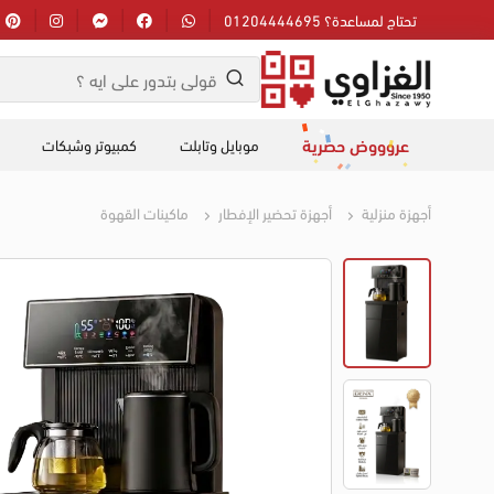
تحتاج لمساعدة؟ 01204444695
عروووض حصرية
موبايل وتابلت
كمبيوتر وشبكات
أجهزة منزلية
أجهزة تحضير الإفطار
ماكينات القهوة