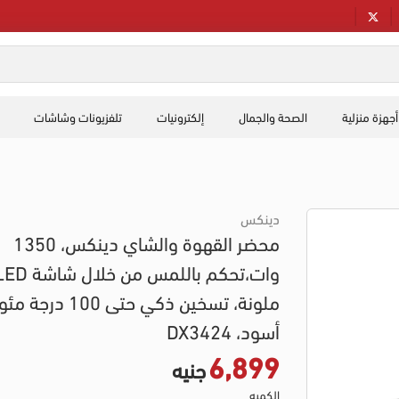
أجهزة منزلية
الصحة والجمال
إلكترونيات
تلفزيونات وشاشات
دينكس
محضر القهوة والشاي دينكس، 1350
وات،تحكم باللمس من خلال شاش
ملونة، تسخين ذكي حتى 100 درج
أسود، DX3424
6,899
جنيه
الكميه