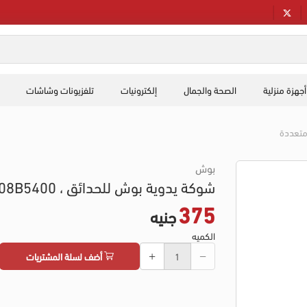
أجهزة منزلية
الصحة والجمال
إلكترونيات
تلفزيونات وشاشات
متعددة
بوش
شوكة يدوية بوش للحدائق ، 06008B5400
375
جنيه
الكميه
أضف لسلة المشتريات