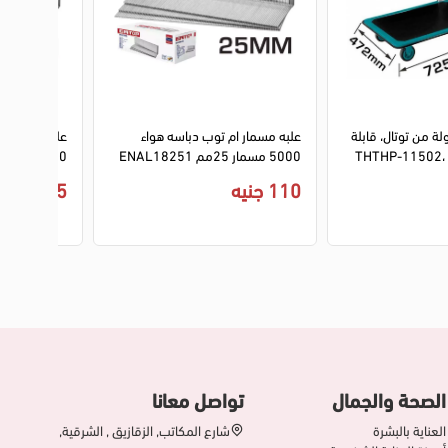
2
لة من توتال، قابلة
علبه مسمار ام توب دباسه هواء
علبه مسمار د
5000 مسمار 25مم ENAL18251
5000 مسمار 50مم ENAL18501
110 جنيه
215 جنيه
الصحة والجمال
تواصل معانا
العناية بالبشرة
شارع المكاتب, الزقازيق , الشرقية,