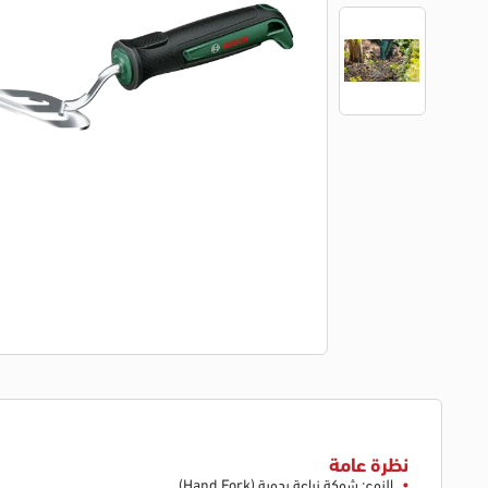
نظرة عامة
النوع: شوكة زراعة يدوية (Hand Fork)