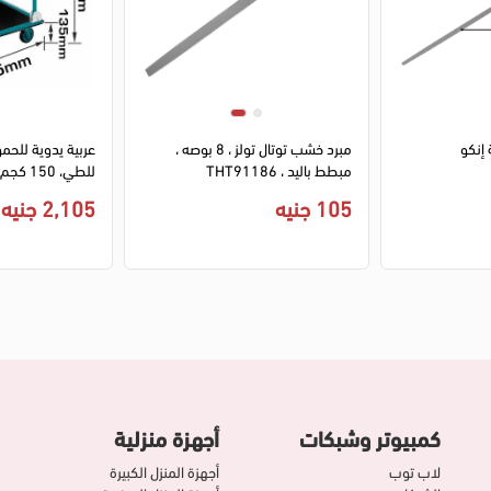
1 بوصة إنكو
مبرد خشب توتال تولز ، 8 بوصه ،
عربية يدوية للحمو
مبطط باليد ، THT91186
للطي، 150 كجم ،THTHP-11502
105 جنيه
2,105 جنيه
كمبيوتر وشبكات
أجهزة منزلية
لاب توب
أجهزة المنزل الكبيرة