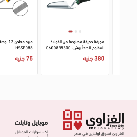
توتال 8 بوصه ديل فار ،
مجرفة حديقة مصنوعة من الفولاذ
مبرد معادن 2
المقاوم للصدأ بوش ، 06008B5300
HSSF088
380 جنيه
75 جنيه
موبايل وتابلت
إكسسوارات الموبايل
الغزاوي تسوق اونلاين في مصر