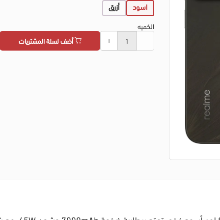
اسود
أزرق
الكميه
أضف لسلة المشتريات