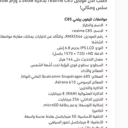
سلس ومثالي!
مواصفات تليفون ريلمي C85:
الاسم والطراز:
الاسم: realme C85.
رقم الموديل: RMX5566.
، ولتتأكد من اختيارك، يمكنك مقارنة مواصفا
الشاشة:
النوع: IPS LCD بحجم 6.8 إنش.
الدقة: HD+ (1570 × 720 بكسل).
معدل التحديث: حتى 144 هرتز.
السطوع: سطوع قوي للرؤية تحت أشعة الشمس.
المعالج والأداء:
المعالج: Qualcomm Snapdragon 685 (ثماني النواة).
المعالج الرسومي: Adreno 610.
الذاكرة والتخزين:
الذاكرة العشوائية (RAM): 8 جيجابايت.
التخزين الداخلي: 256 جيجابايت.
إمكانية التوسعة: يدعم بطاقة microSD.
الكاميرا:
الخلفية الأساسية: 50 ميجابكسل بفتحة عدسة واسعة.
الأمامية: 8 ميجابكسل لصور السيلفي.
البطارية والشحن: