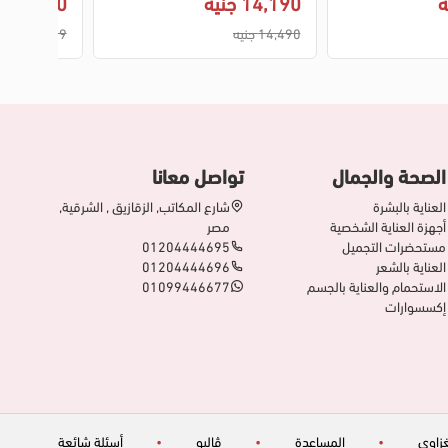
14,190 جنيه
6,700 جنيه
14,490 جنيه
6,899 جنيه
الصحة والجمال
تواصل معانا
العناية بالبشرة
شارع المكاتب, الزقازيق , الشرقية,
أجهزة العناية الشخصية
مصر
مستحضرات التجميل
01204444695
العناية بالشعر
01204444696
الاستحمام والعناية بالجسم
01099446677
إكسسوارات
زاوي
•
المساعدة
•
ڤاليو
•
أسئلة شائعة