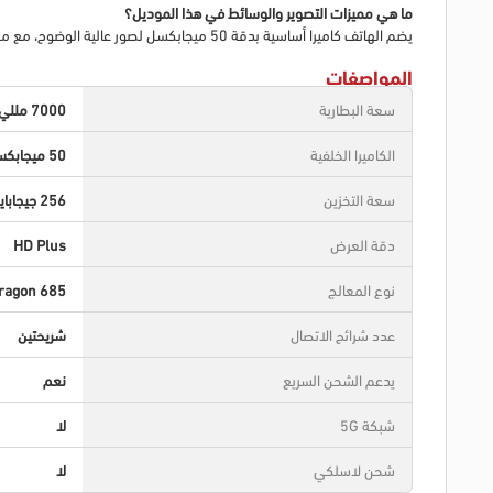
ما هي مميزات التصوير والوسائط في هذا الموديل؟
يضم الهاتف كاميرا أساسية بدقة 50 ميجابكسل لصور عالية الوضوح، مع مكبرات صوت ستيريو لتوفير تجربة صوتية غنية عند مشاهدة المحتوى أو اللعب.
المواصفات
سعة البطارية
7000 مللي أمبير
الكاميرا الخلفية
50 ميجابكسل
سعة التخزين
256 جيجابايت
دقة العرض
HD Plus
نوع المعالج
ragon 685
عدد شرائح الاتصال
شريحتين
يدعم الشحن السريع
نعم
شبكة 5G
لا
شحن لاسلكي
لا