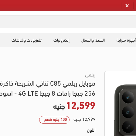
أجهزة منزلية
الصحة والجمال
إلكترونيات
تلفزيونات وشاشات
ريلمي
موبايل ريلمي C85 ثنائي الشريحة ذاكرة
256 جيجا رامات 8 جيجا 4G LTE - اسود
12,599
جنيه
12,999 جنيه
400 جنيه خصم
اللون