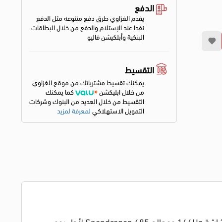
الدفع
يقدم الغزاوي طرق دفع متنوعه مثل الدفع
نقدا عند الإستلام والدفع من خلال البطاقات
البنكية وأبلكيشن فاليو
التقسيط
يمكنك تقسيط مشترياتك من موقع الغزاوي
من خلال ابليكشن
كما يمكنك
التقسيط من خلال العديد من البنوك وشركات
التمويل الاستهلاكي
لمعرفة لمزيد
اطلب الآن موبايل realme C85 بذاكرة 256GB ورام 8GB لون أسود فخم. تمتع ببطارية ضخمة 7000mAh وشحن 45W، مع شاشة 144Hz ومعالج Snapdragon 685 لأداء يومي