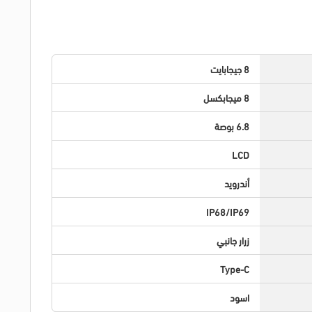
8 جيجابايت
8 ميجابكسل
6.8 بوصة
LCD
أندرويد
IP68/IP69
زرار جانبي
Type-C
اسود