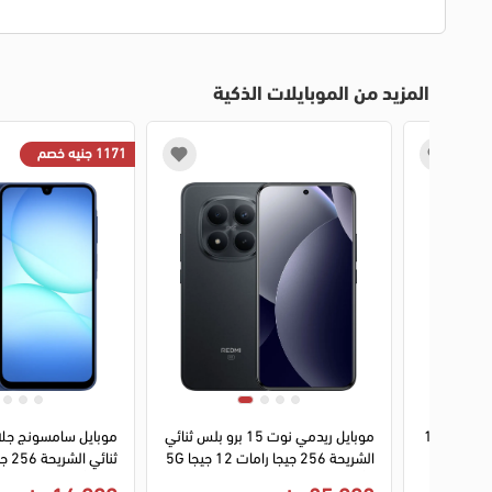
المزيد من الموبايلات الذكية
1171 جنيه خصم
1
2
3
4
1
2
3
4
موبايل فيفو Y05 ثنائي الشريحة 128
موبايل ريدمي نوت 15 برو بلس ثنائي
الشريحة 256 جيجا رامات 12 جيجا 5G
- أسود
5G - أزرق