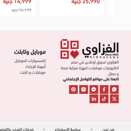
25,990 جنيه
14,999 جنيه
16,170 جنيه
موبايل وتابلت
إكسسوارات الموبايل
الغزاوي تسوق اونلاين في مصر
أجهزة للإرتداء
الكترونيات موبايلات اجهزة منزلية صحة
موبايلات و تابلت
و جمال
تابعنا على مواقع التواصل الإجتماعي
من نحن
•
سياسة الاسترجاع
•
خدمات الشحن والتوصي