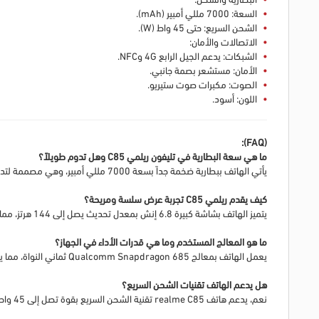
السعة: 7000 مللي أمبير (mAh).
الشحن السريع: حتى 45 واط (W).
الاتصالات والأمان:
الشبكات: يدعم الجيل الرابع 4G وNFC.
الأمان: مستشعر بصمة جانبي.
الصوت: مكبرات صوت ستيريو.
اللون: أسود.
(FAQ):
ما هي سعة البطارية في تليفون ريلمي C85 وهل تدوم طويلاً؟
يأتي الهاتف ببطارية ضخمة جداً بسعة 7000 مللي أمبير، وهي مصممة لتدوم لوقت طويل جداً وتتحمل الاستخدام المكثف طوال اليوم دون قلق
كيف يقدم ريلمي C85 تجربة عرض سلسة ومريحة؟
يتميز الهاتف بشاشة كبيرة 6.8 إنش بمعدل تحديث يصل إلى 144 هرتز، مما يضمن سلاسة فائقة في الحركة، مع معدل استجابة لمس 180 هرتز لتجربة تفاعلية سريعة.
ما هو المعالج المستخدم وما هي قدرات الأداء في الجهاز؟
يعمل الهاتف بمعالج Qualcomm Snapdragon 685 ثماني النواة، مما يوفر أداءً قوياً ومستقراً في المهام اليومية، تطبيقات التواصل، والألعاب الخفيفة.
هل يدعم الهاتف تقنيات الشحن السريع؟
نعم، يدعم هاتف realme C85 تقنية الشحن السريع بقوة تصل إلى 45 واط، مما يتيح لك شحن البطارية العملاقة في وقت أقل بكفاءة عالية.