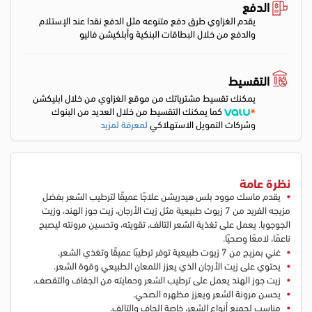
الدفع
يقدم الغزاوي طرق دفع متنوعه مثل الدفع نقدا عند الإستلام
والدفع من خلال البطاقات البنكية وأبلكيشن فاليو
التقسيط
يمكنك تقسيط مشترياتك من موقع الغزاوي من خلال ابليكشن
كما يمكنك التقسيط من خلال العديد من البنوك
وشركات التمويل الاستهلاكي
لمعرفة لمزيد
نظرة عامة
يقدم ماسك موود بلس هيدريشن علاجًا عميقًا لترطيب الشعر بفضل
مزيجه الفريد من 7 زيوت طبيعية مثل زيت الأرجان، زيت جوز الهند، وزيت
الجوجوبا. يعمل على تغذية الشعر التالف، تقويته، وتحسين مرونته ليصبح
ناعمًا، لامعًا وصحيًا.
غني بمزيج من 7 زيوت طبيعية توفر ترطيبًا عميقًا وتغذي الشعر.
يحتوي على زيت الأرجان الذي يعزز اللمعان الطبيعي وقوة الشعر.
زيت جوز الهند يعمل على ترطيب الشعر وحمايته من الجفاف والتقصف.
يحسن مرونة الشعر ويعزز مظهره الصحي.
مناسب لجميع أنواع الشعر، خاصة الجاف والتالف.