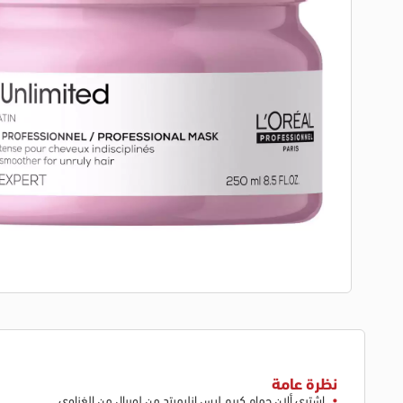
نظرة عامة
اشتري ألان حمام كريم ليس انليميتد من لوريال من الغزاوي