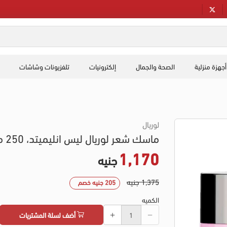
أجهزة منزلية
الصحة والجمال
إلكترونيات
تلفزيونات وشاشات
لوريال
ماسك شعر لوريال ليس انليميتد، 250 مل
1,170
جنيه
1,375 جنيه
205 جنيه خصم
الكميه
أضف لسلة المشتريات