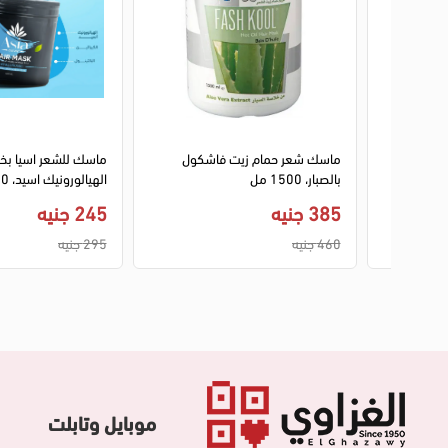
 ميلانو
ماسك شعر حمام زيت فاشكول
ماسك للشعر اسيا بخ
بالصبار، 1500 مل
الهيالورونيك اسيد، 500 مل
385 جنيه
245 جنيه
460 جنيه
295 جنيه
موبايل وتابلت