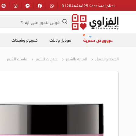
تحتاج لمساعدة؟ 01204444695
عروووض حصرية
موبايل وتابلت
كمبيوتر وشبكات
الصحة والجمال
العناية بالشعر
علاجات للشعر
ماسك للشعر