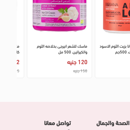
ا بزيت الثوم الاسود
ماسك للشعر انيرجى بخلاصه الثوم
ماسك الشعر ب
جم
والكيراتين، 500 مل
كاندى، 400 مل
120 جنيه
92 جنيه
150 جنيه
115 جنيه
الصحة والجمال
تواصل معانا