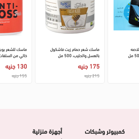
1
2
3
لاصه
ماسك شعر حمام زيت فاشكول
ماسك للشعر بوبان
بالعسل والحليب، 500 مل
خالي من السلفات، 500
175 جنيه
130 جنيه
215 جنيه
155 جنيه
كمبيوتر وشبكات
أجهزة منزلية