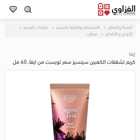
الصحة والجمال
الاستحمام والعناية بالجسم
منتجات للجسم
الأيدي و الأقدام
مرطب
إيفا
كريم تشققات الكعبين سينسيز سمر تويست من ايفا، 60 مل