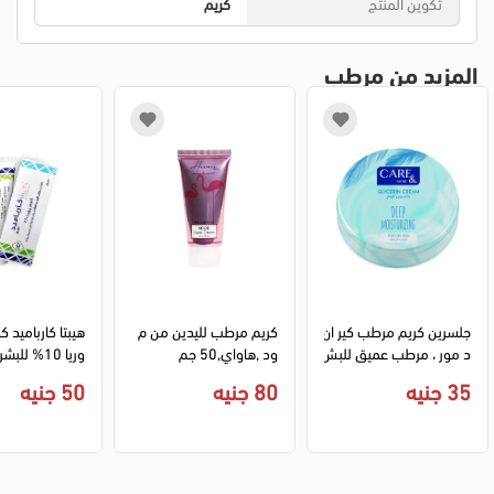
تكوين المنتج
كريم
المزيد من مرطب
جلسرين كريم مرطب كير ان
كريم مرطب لليدين من م
هيبتا كارباميد ك
د مور ، مرطب عميق للبش
ود ,هاواي,50 جم
وريا 10% لل
رة الجافة ، 75 مل .
لمقشرة ، 50 جم .
35 جنيه
80 جنيه
50 جنيه