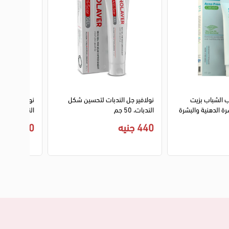
ب الشباب بزيت
نولافير جل الندبات لتحسين شكل
نولافير جل ا
ة الدهنية والبشرة
الندبات، 50 جم
الندبات، 25 جم
- 60 جم
440 جنيه
240 جنيه