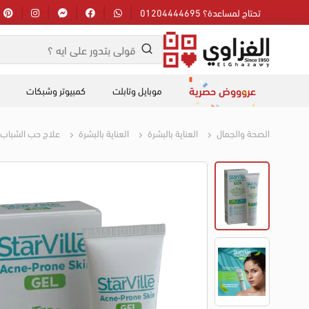
تحتاج لمساعدة؟ 01204444695
عروووض حصرية
موبايل وتابلت
كمبيوتر وشبكات
الصحة والجمال
العناية بالبشرة
العناية بالبشرة
علاج حب الشباب