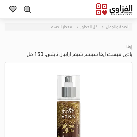
الصحة والجمال
كل العطور
معطر للجسم
إيفا
بادى ميست ايفا سينسز شيمر ارابيان نايتس، 150 مل