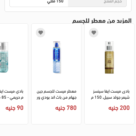
حجم المنتج
150 مللي
المزيد من معطر للجسم
بادى ميست ايفا سينسز 
معطر ميست للجسم جين
بادي ميست ايف
شيمر جولد سبيل، 150 م
جهام من باث اند بودي ور
م حريمي - 85 مل
ل
كس، 236 مل
200 جنيه
780 جنيه
90 جنيه