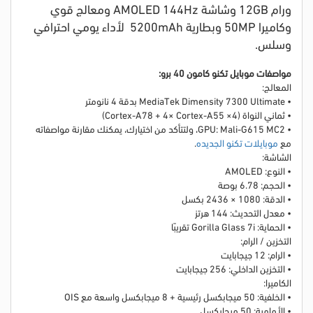
ورام 12GB وشاشة AMOLED 144Hz ومعالج قوي
وكاميرا 50MP وبطارية 5200mAh لأداء يومي احترافي
وسلس.
مواصفات موبايل تكنو كامون 40 برو:
المعالج:
• MediaTek Dimensity 7300 Ultimate بدقة 4 نانومتر
• ثماني النواة (4× Cortex-A78 + 4× Cortex-A55)
• GPU: Mali-G615 MC2
، ولتتأكد من اختيارك، يمكنك مقارنة مواصفاته
مع
موبايلات تكنو الجديده
.
الشاشة:
• النوع: AMOLED
• الحجم: 6.78 بوصة
• الدقة: 1080 × 2436 بكسل
• معدل التحديث: 144 هرتز
• الحماية: Gorilla Glass 7i تقريبًا
التخزين / الرام:
• الرام: 12 جيجابايت
• التخزين الداخلي: 256 جيجابايت
الكاميرا:
• الخلفية: 50 ميجابكسل رئيسية + 8 ميجابكسل واسعة مع OIS
• الأمامية: 50 ميجابكسل