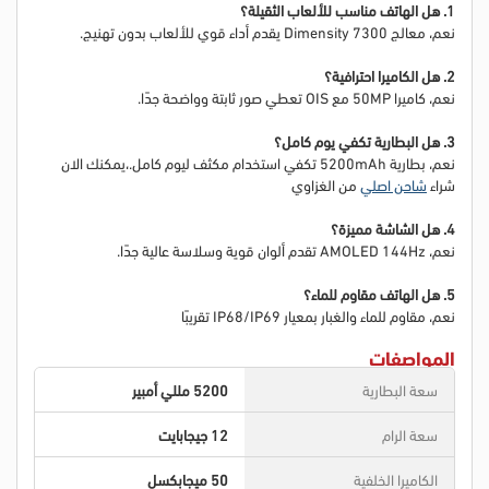
1. هل الهاتف مناسب للألعاب الثقيلة؟
نعم، معالج Dimensity 7300 يقدم أداء قوي للألعاب بدون تهنيج.
2. هل الكاميرا احترافية؟
نعم، كاميرا 50MP مع OIS تعطي صور ثابتة وواضحة جدًا.
3. هل البطارية تكفي يوم كامل؟
نعم، بطارية 5200mAh تكفي استخدام مكثف ليوم كامل.
،
يمكنك الان
شراء
شاحن اصلي
من الغزاوي
4. هل الشاشة مميزة؟
نعم، AMOLED 144Hz تقدم ألوان قوية وسلاسة عالية جدًا.
5. هل الهاتف مقاوم للماء؟
نعم، مقاوم للماء والغبار بمعيار IP68/IP69 تقريبًا
المواصفات
سعة البطارية
5200 مللي أمبير
سعة الرام
12 جيجابايت
الكاميرا الخلفية
50 ميجابكسل