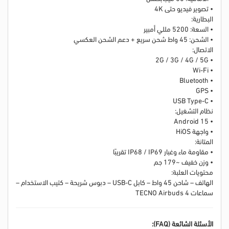
• تصوير فيديو حتى 4K
البطارية:
• السعة: 5200 مللي أمبير
• الشحن: 45 واط شحن سريع + دعم الشحن العكسي
الاتصال:
• 2G / 3G / 4G / 5G
• Wi-Fi
• Bluetooth
• GPS
• USB Type-C
نظام التشغيل:
• Android 15
• واجهة HiOS
المتانة:
• مقاومة ماء وغبار IP68 / IP69 تقريبًا
• وزن خفيف ~179 جم
محتويات العلبة:
الهاتف – شاحن 45 واط – كابل USB-C – دبوس شريحة – كتيب الاستخدام –
سماعات TECNO Airbuds 4
الأسئلة الشائعة (FAQ):