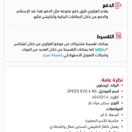
الدفع
يقدم الغزاوي طرق دفع متنوعه مثل الدفع نقدا عند الإستلام
والدفع من خلال البطاقات البنكية وأبلكيشن فاليو
التقسيط
يمكنك تقسيط مشترياتك من موقع الغزاوي من خلال ابليكشن
كما يمكنك التقسيط من خلال العديد من البنوك
وشركات التمويل الاستهلاكي
لمعرفة لمزيد
نظرة عامة
البراند
:
اريستون
اسم الموديل
: SPEED EVO 6 NG
ال
ك
ود: 4045014
النوع
: سخان مياه غاز
المواصفات
السعة: 6 لتر
مناسبة للأسر الصغيرة
يعمل بالغاز الطبيعي لتسخين فعال واقتصادي
نظام أمان متطور لضمان أداء موثوق