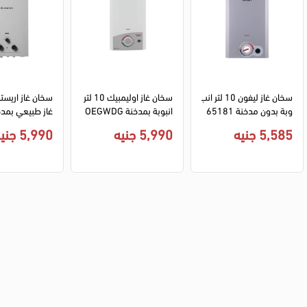
سخان غاز ليفون 10 لتر انب
سخان غاز اوليمبيك 10 لتر 
وبة بدون مدخنة 65181
انبوبة بمدخنة OEGWDG
21 ديجيتال بالادابتور - ف
10FLWH ديجيتال - أبيض
5,585 جنيه
5,990 جنيه
5,990 جنيه
ضي
يض