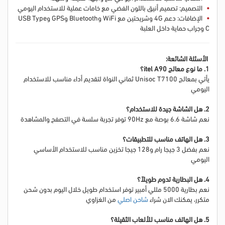
التصميم: تصميم أنيق باللون الفضي مع خامات عملية للاستخدام اليومي
الإضافات: دعم 4G وشريحتين مع WiFi وBluetooth وGPS وUSB Type
C وجراب حماية داخل العلبة
الأسئلة الشائعة:
1. ما نوع معالج itel A90؟
يأتي بمعالج Unisoc T7100 ثماني النواة لتقديم أداء مناسب للاستخدام
اليومي
2. هل الشاشة جيدة للاستخدام؟
نعم شاشة 6.6 بوصة مع 90Hz توفر تجربة سلسة في التصفح والمشاهدة
3. هل الهاتف مناسب للتطبيقات؟
نعم بفضل 3 جيجا رام و128 جيجا تخزين مناسب للاستخدام الأساسي
اليومي
4. هل البطارية تدوم طويلاً؟
نعم بطارية 5000 مللي أمبير توفر استخدام طويل خلال اليوم بدون شحن
متكرر،
يمكنك الان شراء
شاحن اصلي
من الغزاوي
5. هل الهاتف مناسب للألعاب الثقيلة؟