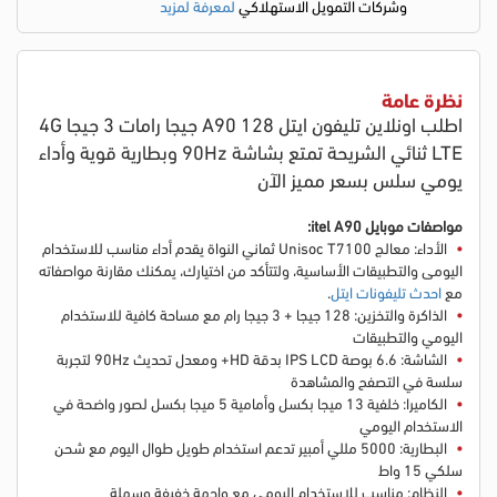
وشركات التمويل الاستهلاكي
لمعرفة لمزيد
نظرة عامة
اطلب اونلاين تليفون ايتل A90 128 جيجا رامات 3 جيجا 4G
LTE ثنائي الشريحة تمتع بشاشة 90Hz وبطارية قوية وأداء
يومي سلس بسعر مميز الآن
مواصفات موبايل itel A90:
الأداء: معالج Unisoc T7100 ثماني النواة يقدم أداء مناسب للاستخدام
اليومي والتطبيقات الأساسية
، ولتتأكد من اختيارك، يمكنك مقارنة مواصفاته
مع
احدث تليفونات ايتل
.
الذاكرة والتخزين: 128 جيجا + 3 جيجا رام مع مساحة كافية للاستخدام
اليومي والتطبيقات
الشاشة: 6.6 بوصة IPS LCD بدقة HD+ ومعدل تحديث 90Hz لتجربة
سلسة في التصفح والمشاهدة
الكاميرا: خلفية 13 ميجا بكسل وأمامية 5 ميجا بكسل لصور واضحة في
الاستخدام اليومي
البطارية: 5000 مللي أمبير تدعم استخدام طويل طوال اليوم مع شحن
سلكي 15 واط
النظام: مناسب للاستخدام اليومي مع واجهة خفيفة وسهلة