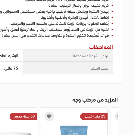
كريم خفيف الوزن وفعال لترطيب البشرة.
يهدئ البشرة ويشكل طبقة ترطيب واقية بفضل مستخلص السكوالين وسنت
إضافة TECA تُهدئ البشرة وتُرطبها وتُغذيها.
يُغلف الرطوبة جزيئات الزيت للحفاظ على ملمسه الناعم والمرطب.
تقنية جل الزيت في الماء: يُوفر مستحلب الزيت والماء ترطيبًا أعمق وأطول
فوائد مُعتمدة لتفتيح البشرة ومقاومة علامات التقدم في السن لبشرة ص
المواصفات
نوع البشرة المستهدفة
البشره العا
حجم المنتج
75 مللي
المزيد من مرطب وجه
25 جنيه خصم
50 جنيه خصم