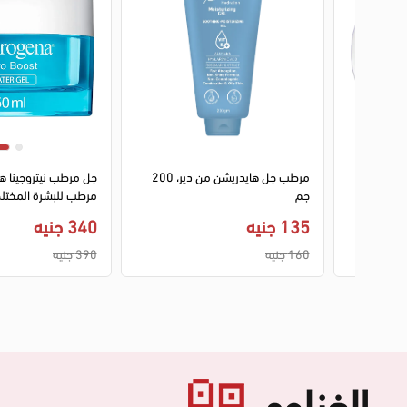
رطب
مرطب جل هايدريشن من دير، 200
جل مرطب نيتروجينا 
يت اللوز
جم
مل
135 جنيه
340 جنيه
160 جنيه
390 جنيه