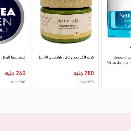
هيدرو بوست
كريم الكولاجين اولي باراديس، 80 مل
كريم نيفيا للرجال، 150 مل
مرطب للبشرة المختلطة والعادية، 50
280 جنيه
260 جنيه
350 جنيه
300 جنيه