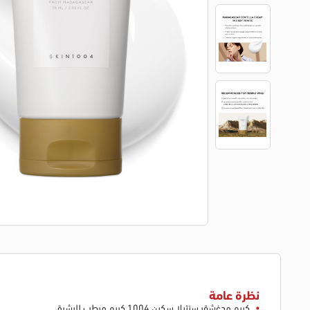
نظرة عامة
كريم مدغشقر سنتيلا سكين 1004 كريم مرطب للبشرة