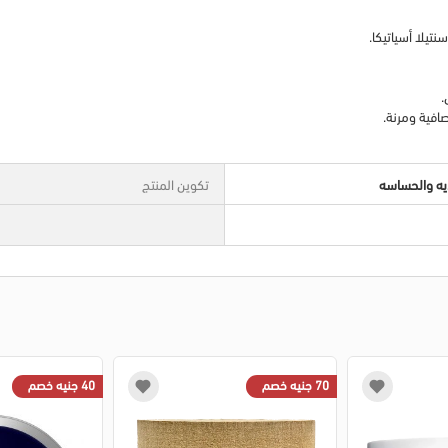
يلا أسياتيكا.
.
افية ومرنة.
ديه والحساسه
تكوين المنتج
70 جنيه خصم
40 جنيه خصم