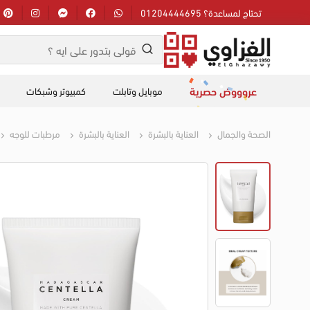
تحتاج لمساعدة؟ 01204444695
عروووض حصرية
موبايل وتابلت
كمبيوتر وشبكات
الصحة والجمال
العناية بالبشرة
العناية بالبشرة
مرطبات للوجه