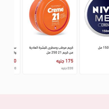
كريم مرطب ومطرى للبشرة العادية
سيلك سبا جل 
من كريم 21 250 مل
والمختلطة، 50 مل
175 جنيه
140 جنيه
220 جنيه
170 جنيه