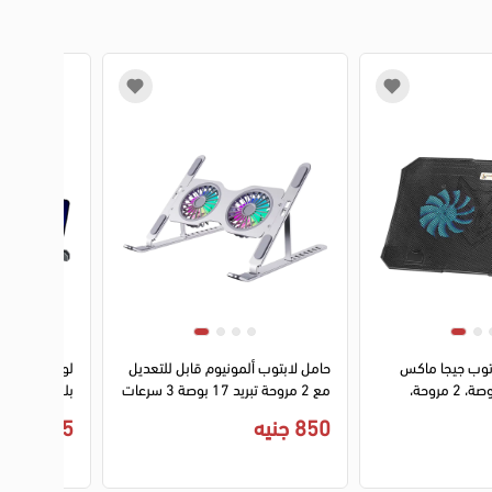
 توب جيجا ماكس
حامل لابتوب ألمونيوم قابل للتعديل
لوحة تبريد ل
بلس حتى 15.6 بوصة، 2 مروحة،
مع 2 مروحة تبريد 17 بوصة 3 سرعات
بلس، 2 مروحة، اضاءة ليد، 2021
- فضي
850 جنيه
575 جنيه