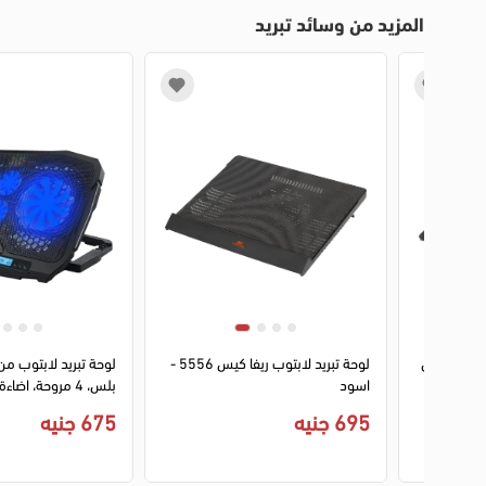
المزيد من وسائد تبريد
ا ماكس بلس
لوحة تبريد لابتوب ريفا كيس 5556 -
لوحة تبريد لابتوب م
2040، 1 مروحه، تدعم حتي 17.3
اسود
بلس، 4 مروحة، اضاءة ليد، 2020
695 جنيه
675 جنيه