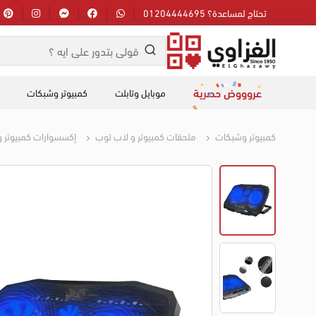
تحتاج لمساعدة؟ 01204444695
عروووض حصرية
موبايل وتابلت
كمبيوتر وشبكات
كمبيوتر وشبكات
ملحقات كمبيوتر و لاب توب
إكسسوارات كمبيوتر 