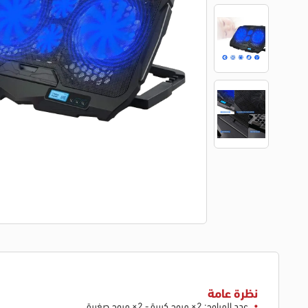
نظرة عامة
عدد المراوح: 2× مروح كبيرة - 2× مروح صغيرة