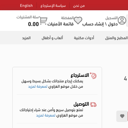
من نحن
سياسة الإسترجاع
English
سلة المشتريات
التسجيل
المفضلة
0.00
دخول \ إنشاء حساب
قائمة الأمنيات
المطبخ والمنزل
أدوات مكتبية
ألعاب و أطفال
المزيد
الاسترجاع
لوحة تبريد لابتوب من جيجاماكس بلس، 4
يمكنك إرجاع منتجاتك بشكل بسيط وسهل
من خلال موقع الغزاوي
لمعرفة لمزيد
التوصيل
تمتع بتوصيل سريع وأمن عند شراء إحتياجاتك
من موقع الغزاوي
لمعرفة لمزيد