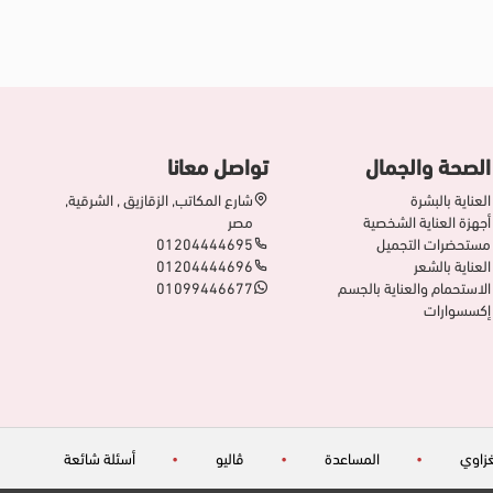
الصحة والجمال
تواصل معانا
العناية بالبشرة
شارع المكاتب, الزقازيق , الشرقية,
أجهزة العناية الشخصية
مصر
مستحضرات التجميل
01204444695
العناية بالشعر
01204444696
الاستحمام والعناية بالجسم
01099446677
إكسسوارات
زاوي
•
المساعدة
•
ڤاليو
•
أسئلة شائعة