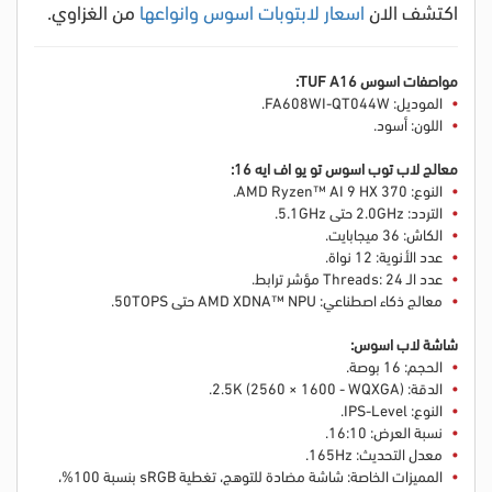
اكتشف الان
اسعار لابتوبات اسوس وانواعها
من الغزاوي.
مواصفات اسوس
A16:
TUF
الموديل: FA608WI-QT044W.
اللون: أسود.
معالج لاب توب
اسوس تو يو اف ايه 16:
النوع: AMD Ryzen™ AI 9 HX 370.
التردد: 2.0GHz حتى 5.1GHz.
الكاش: 36 ميجابايت.
عدد الأنوية: 12 نواة.
عدد الـ Threads: 24 مؤشر ترابط.
معالج ذكاء اصطناعي: AMD XDNA™ NPU حتى 50TOPS.
شاشة لاب اسوس:
الحجم: 16 بوصة.
الدقة: 2.5K (2560 × 1600 - WQXGA).
النوع: IPS-Level.
نسبة العرض: 16:10.
معدل التحديث: 165Hz.
المميزات الخاصة: شاشة مضادة للتوهج، تغطية sRGB بنسبة 100%،