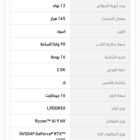
عدد أنوية المعالج
12 نواه
معدل التحديث
165 هرتز
اللون
اسود
سعة بطارية اللاب
90 واط/الساعة
حجم الشاشة
16 بوصة
دقة العرض
2.5K
شاشة باللمس
لا
سعة الرام
16 جيجابايت
نوع الرام
LPDDR5X
نوع المعالج
Ryzen™ AI 9 HX
نوع الجرافيك كارد
NVIDIA® GeForce® RTX™
4070