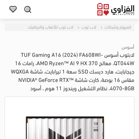
كمبيوتر وشبكات
لاب توب
لاب توب للألعاب والجرافيك
أسوس
لابتوب أسوس TUF Gaming A16 (2024) FA608WI-
QT044W، معالج AMD Ryzen™ AI 9 HX 370، رامات 16
جيجابايت، هارد ديسك SSD سعة 1 تيرابايت، شاشة WQXGA
مقاس 16 بوصة، كارت شاشة NVIDIA® GeForce RTX™
4070-8GB، نظام التشغيل ويندوز 11 هوم ، أسود