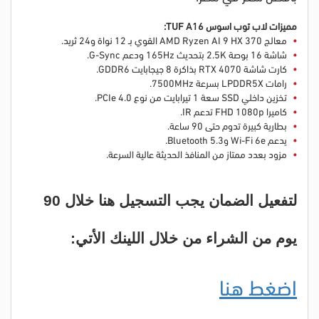
مميزات
لاب توب اسوس
A16:
TUF
معالج AMD Ryzen AI 9 HX 370 القوي بـ 12 نواة و24 ثريد.
شاشة 16 بوصة 2.5K بتحديث 165Hz ودعم G-Sync.
كارت شاشة RTX 4070 بذاكرة 8 جيجابايت GDDR6.
رامات LPDDR5X بسرعة 7500MHz.
تخزين داخلي SSD سعة 1 تيرابايت من نوع PCIe 4.0.
كاميرا FHD 1080p تدعم IR.
بطارية كبيرة تدوم حتى 90 ساعة.
يدعم Wi-Fi 6e وBluetooth 5.3.
مزود بعدد ممتاز من المنافذ الحديثة عالية السرعة.
لتفعيل الضمان يجب التسجيل هنا خلال 90
يوم من الشراء من خلال اللينك الأتي:
اضغط هنا