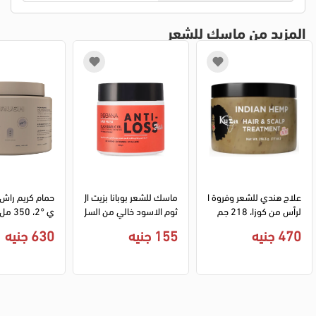
المزيد من ماسك للشعر
علاج هندي للشعر وفروة ا
ماسك للشعر بوبانا بزيت ال
حمام كريم راش 
لرأس من كوزا، 218 جم
ثوم الاسود خالي من السل
ي °2، 350 مل
فات، 500جم
470 جنيه
155 جنيه
630 جنيه