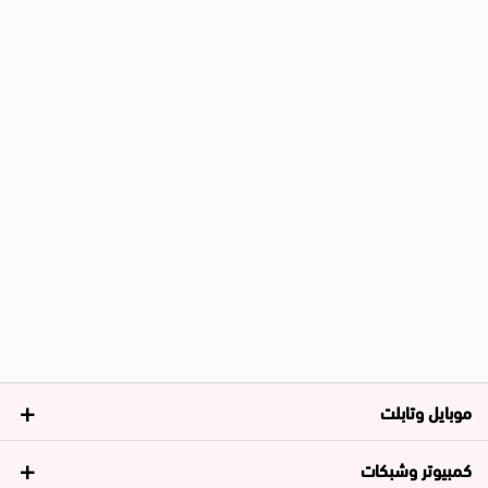
موبايل وتابلت
كمبيوتر وشبكات