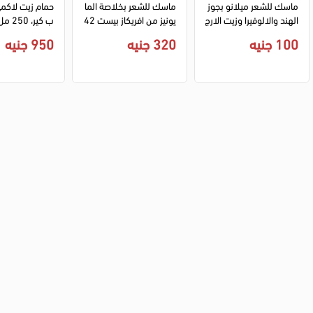
ماسك للشعر ميلانو بجوز 
ماسك للشعر بخلاصة الما
حمام زيت لاكمى
الهند والالوفيرا وزيت الارج
يونيز من افريكاز بيست 42
ب كير، 250 مل
ان، 500 جم
6 جم
100 جنيه
320 جنيه
950 جنيه